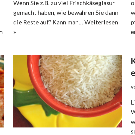
n
Wenn Sie z.B. zu viel Frischkäseglasur
o
gemacht haben, wie bewahren Sie dann
w
die Reste auf? Kann man…
Weiterlesen
p
n
»
e
e
v
L
W
w
s