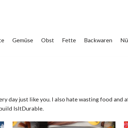
te
Gemüse
Obst
Fette
Backwaren
Nü
ry day just like you. I also hate wasting food and 
build IsItDurable.