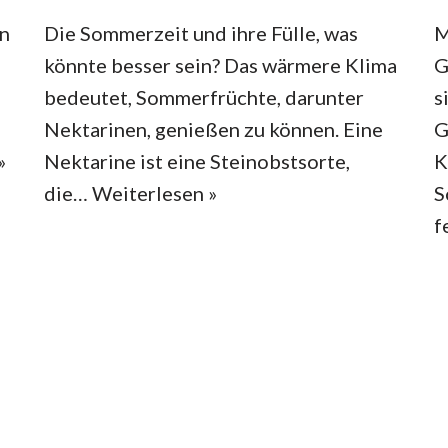
in
Die Sommerzeit und ihre Fülle, was
M
könnte besser sein? Das wärmere Klima
G
bedeutet, Sommerfrüchte, darunter
s
Nektarinen, genießen zu können. Eine
G
»
Nektarine ist eine Steinobstsorte,
K
die…
Weiterlesen »
S
f