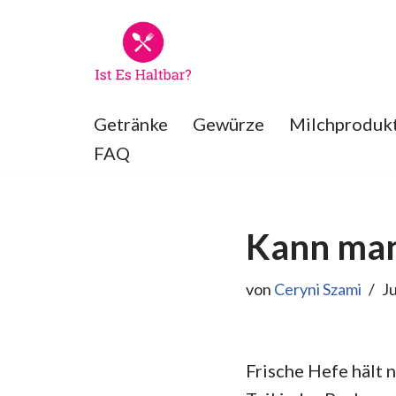
Zum
Inhalt
springen
Getränke
Gewürze
Milchproduk
FAQ
Kann man 
von
Ceryni Szami
Ju
Frische Hefe hält n