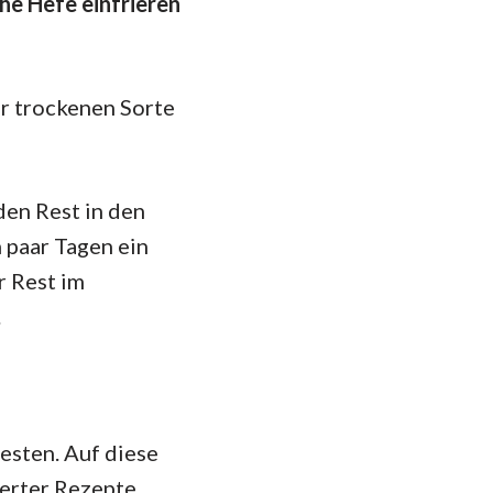
he Hefe einfrieren
er trockenen Sorte
den Rest in den
 paar Tagen ein
r Rest im
.
esten. Auf diese
ierter Rezepte