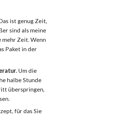
Das ist genug Zeit,
ßer sind als meine
e mehr Zeit. Wenn
as Paket in der
eratur.
Um die
che halbe Stunde
itt überspringen,
sen.
ept, für das Sie