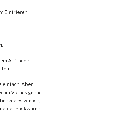
m Einfrieren
n.
 dem Auftauen
lten.
s einfach. Aber
en im Voraus genau
en Sie es wie ich,
n meiner Backwaren