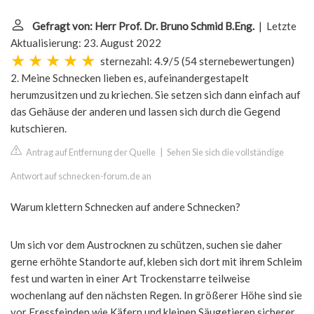
Gefragt von: Herr Prof. Dr. Bruno Schmid B.Eng.
| Letzte
Aktualisierung: 23. August 2022
sternezahl: 4.9/5
(
54 sternebewertungen
)
2. Meine Schnecken lieben es, aufeinandergestapelt
herumzusitzen und zu kriechen. Sie setzen sich dann einfach auf
das Gehäuse der anderen und lassen sich durch die Gegend
kutschieren.
Antrag auf Entfernung der Quelle
|
Sehen Sie sich die vollständige
Antwort auf schnecken-forum.de an
Warum klettern Schnecken auf andere Schnecken?
Um sich vor dem Austrocknen zu schützen, suchen sie daher
gerne erhöhte Standorte auf, kleben sich dort mit ihrem Schleim
fest und warten in einer Art Trockenstarre teilweise
wochenlang auf den nächsten Regen. In größerer Höhe sind sie
vor Fressfeinden wie Käfern und kleinen Säugetieren sicherer