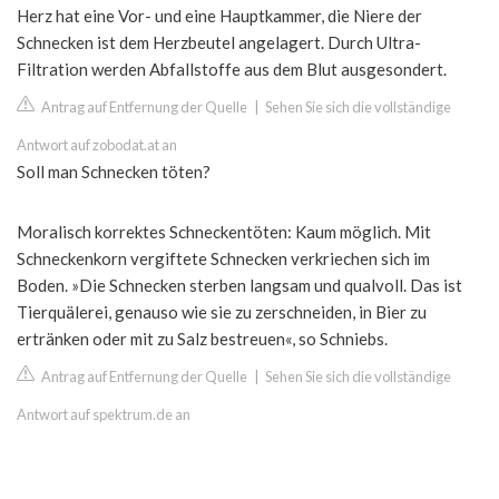
Herz hat eine Vor- und eine Hauptkammer, die Niere der
Schnecken ist dem Herzbeutel angelagert. Durch Ultra-
Filtration werden Abfallstoffe aus dem Blut ausgesondert.
Antrag auf Entfernung der Quelle
|
Sehen Sie sich die vollständige
Antwort auf zobodat.at an
Soll man Schnecken töten?
Moralisch korrektes Schneckentöten: Kaum möglich. Mit
Schneckenkorn vergiftete Schnecken verkriechen sich im
Boden. »Die Schnecken sterben langsam und qualvoll. Das ist
Tierquälerei, genauso wie sie zu zerschneiden, in Bier zu
ertränken oder mit zu Salz bestreuen«, so Schniebs.
Antrag auf Entfernung der Quelle
|
Sehen Sie sich die vollständige
Antwort auf spektrum.de an