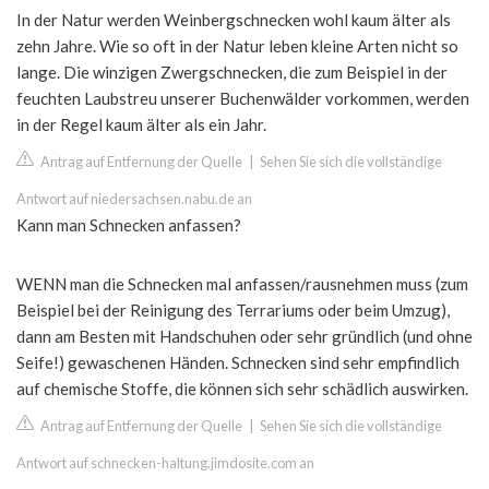
In der Natur werden Weinbergschnecken wohl kaum älter als
zehn Jahre. Wie so oft in der Natur leben kleine Arten nicht so
lange. Die winzigen Zwergschnecken, die zum Beispiel in der
feuchten Laubstreu unserer Buchenwälder vorkommen, werden
in der Regel kaum älter als ein Jahr.
Antrag auf Entfernung der Quelle
|
Sehen Sie sich die vollständige
Antwort auf niedersachsen.nabu.de an
Kann man Schnecken anfassen?
WENN man die Schnecken mal anfassen/rausnehmen muss (zum
Beispiel bei der Reinigung des Terrariums oder beim Umzug),
dann am Besten mit Handschuhen oder sehr gründlich (und ohne
Seife!) gewaschenen Händen. Schnecken sind sehr empfindlich
auf chemische Stoffe, die können sich sehr schädlich auswirken.
Antrag auf Entfernung der Quelle
|
Sehen Sie sich die vollständige
Antwort auf schnecken-haltung.jimdosite.com an