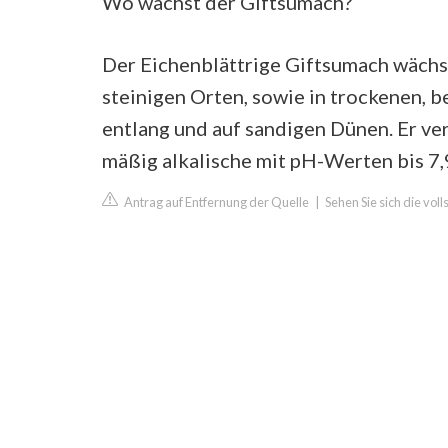
Wo wächst der Giftsumach?
Der Eichenblättrige Giftsumach wächst 
steinigen Orten, sowie in trockenen, 
entlang und auf sandigen Dünen. Er ve
mäßig alkalische mit pH-Werten bis 7,
Antrag auf Entfernung der Quelle
|
Sehen Sie sich die vol