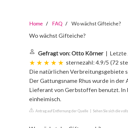
Home
FAQ
Wo wächst Gifteiche?
Wo wächst Gifteiche?
Gefragt von: Otto Körner
| Letzte 
sternezahl: 4.9/5
(
72 st
Die natürlichen Verbreitungsgebiete s
Der Gattungsname Rhus wurde in der A
Lieferant von Gerbstoffen benutzt. I
einheimisch.
Antrag auf Entfernung der Quelle
|
Sehen Sie sich die vol