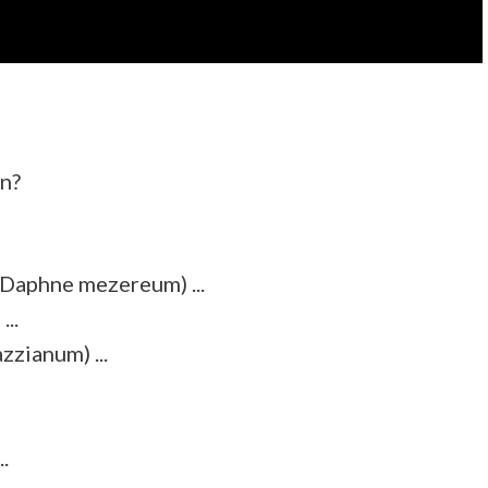
n?
 (Daphne mezereum) ...
..
zianum) ...
.