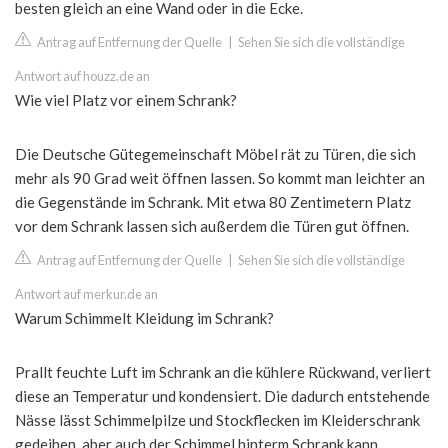
besten gleich an eine Wand oder in die Ecke.
Antrag auf Entfernung der Quelle
|
Sehen Sie sich die vollständige
Antwort auf houzz.de an
Wie viel Platz vor einem Schrank?
Die Deutsche Gütegemeinschaft Möbel rät zu Türen, die sich
mehr als 90 Grad weit öffnen lassen. So kommt man leichter an
die Gegenstände im Schrank. Mit etwa 80 Zentimetern Platz
vor dem Schrank lassen sich außerdem die Türen gut öffnen.
Antrag auf Entfernung der Quelle
|
Sehen Sie sich die vollständige
Antwort auf merkur.de an
Warum Schimmelt Kleidung im Schrank?
Prallt feuchte Luft im Schrank an die kühlere Rückwand, verliert
diese an Temperatur und kondensiert. Die dadurch entstehende
Nässe lässt Schimmelpilze und Stockflecken im Kleiderschrank
gedeihen, aber auch der Schimmel hinterm Schrank kann