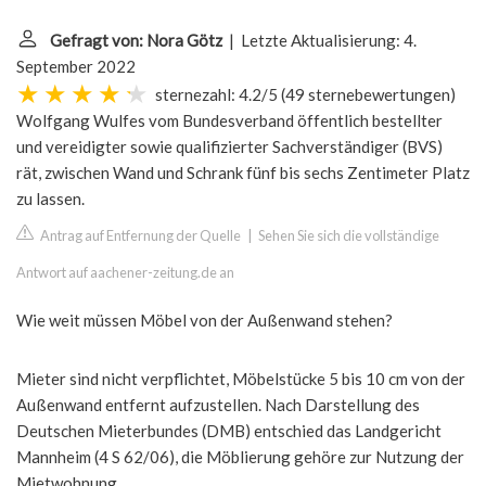
Gefragt von: Nora Götz
| Letzte Aktualisierung: 4.
September 2022
sternezahl: 4.2/5
(
49 sternebewertungen
)
Wolfgang Wulfes vom Bundesverband öffentlich bestellter
und vereidigter sowie qualifizierter Sachverständiger (BVS)
rät, zwischen Wand und Schrank fünf bis sechs Zentimeter Platz
zu lassen.
Antrag auf Entfernung der Quelle
|
Sehen Sie sich die vollständige
Antwort auf aachener-zeitung.de an
Wie weit müssen Möbel von der Außenwand stehen?
Mieter sind nicht verpflichtet, Möbelstücke 5 bis 10 cm von der
Außenwand entfernt aufzustellen. Nach Darstellung des
Deutschen Mieterbundes (DMB) entschied das Landgericht
Mannheim (4 S 62/06), die Möblierung gehöre zur Nutzung der
Mietwohnung.