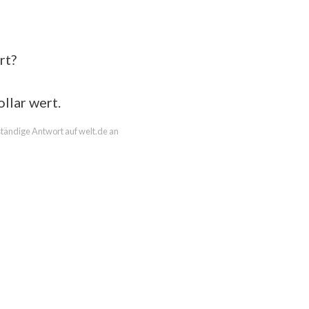
rt?
llar wert.
lständige Antwort auf welt.de an