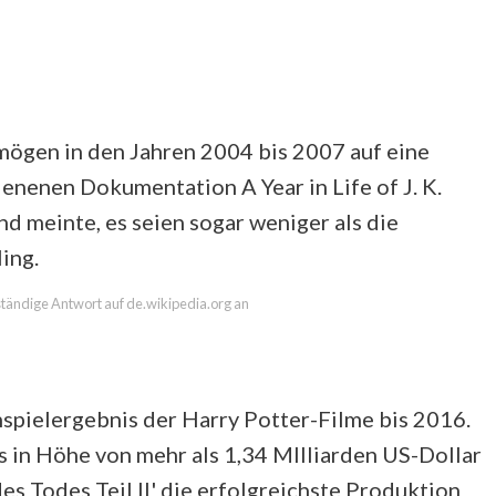
mögen in den Jahren 2004 bis 2007 auf eine
ienenen Dokumentation A Year in Life of J. K.
d meinte, es seien sogar weniger als die
ing.
lständige Antwort auf de.wikipedia.org an
spielergebnis der Harry Potter-Filme bis 2016.
 in Höhe von mehr als 1,34 MIlliarden US-Dollar
es Todes Teil II' die erfolgreichste Produktion