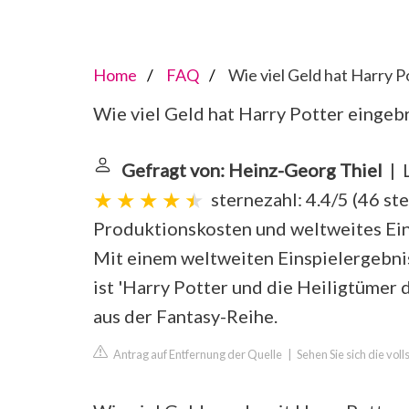
Home
FAQ
Wie viel Geld hat Harry P
Wie viel Geld hat Harry Potter eingeb
Gefragt von: Heinz-Georg Thiel
| L
sternezahl: 4.4/5
(
46 st
Produktionskosten und weltweites Ein
Mit einem weltweiten Einspielergebnis
ist 'Harry Potter und die Heiligtümer d
aus der Fantasy-Reihe.
Antrag auf Entfernung der Quelle
|
Sehen Sie sich die vol