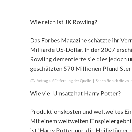
Wie reich ist JK Rowling?
Das Forbes Magazine schätzte ihr Ver
Milliarde US-Dollar. In der 2007 ersch
Rowling dementierte sie dies jedoch un
geschätzten 570 Millionen Pfund Sterl
Antrag auf Entfernung der Quelle
|
Sehen Sie sich die vol
Wie viel Umsatz hat Harry Potter?
Produktionskosten und weltweites Ein
Mit einem weltweiten Einspielergebnis
ist 'Harry Potter und die Heiligtümer d