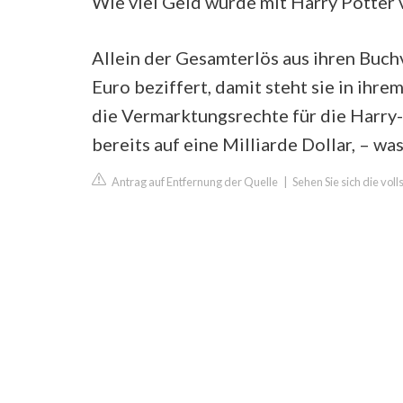
Wie viel Geld wurde mit Harry Potter 
Allein der Gesamterlös aus ihren Buc
Euro beziffert, damit steht sie in ih
die Vermarktungsrechte für die Harry-
bereits auf eine Milliarde Dollar, – w
Antrag auf Entfernung der Quelle
|
Sehen Sie sich die vo