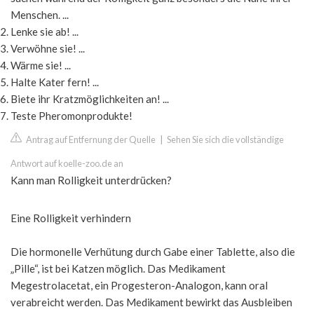
Menschen. ...
Lenke sie ab! ...
Verwöhne sie! ...
Wärme sie! ...
Halte Kater fern! ...
Biete ihr Kratzmöglichkeiten an! ...
Teste Pheromonprodukte!
Antrag auf Entfernung der Quelle
|
Sehen Sie sich die vollständige
Antwort auf koelle-zoo.de an
Kann man Rolligkeit unterdrücken?
Eine Rolligkeit verhindern
Die hormonelle Verhütung durch Gabe einer Tablette, also die
„Pille“, ist bei Katzen möglich. Das Medikament
Megestrolacetat, ein Progesteron-Analogon, kann oral
verabreicht werden. Das Medikament bewirkt das Ausbleiben