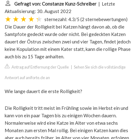
Gefragt von: Constanze Kunz-Schreiber
| Letzte
Aktualisierung: 30. August 2022
sternezahl: 4.3/5
(
2 sternebewertungen
)
Die Dauer der Rolligkeit bei Katzen hängt davon ab, ob die
Samtpfote gedeckt wurde oder nicht. Bei gedeckten Katzen
dauert der Östrus zwischen zwei und vier Tagen, findet jedoch
keine Kopulation mit einem Kater statt, kann die rollige Phase
auch bis zu 15 Tage anhalten.
Antrag auf Entfernung der Quelle
|
Sehen Sie sich die vollständige
Antwort auf aniforte.de an
Wie lange dauert die erste Rolligkeit?
Die Rolligkeit tritt meist im Frühling sowie im Herbst ein und
kann von ein paar Tagen bis zu einigen Wochen dauern.
Normalerweise wird eine Katze im Alter von etwa sechs
Monaten zum ersten Mal rollig. Bei einigen Katzen kann dies
aber auch bereits früher, im Alter von vier Monaten, erfolgen.