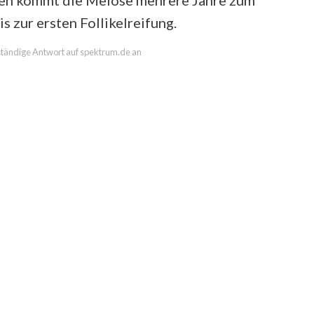
n kommt die Meiose mehrere Jahre zum
s zur ersten Follikelreifung.
llständige Antwort auf spektrum.de an