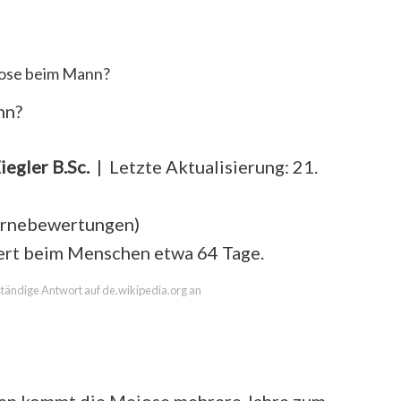
iose beim Mann?
nn?
iegler B.Sc.
| Letzte Aktualisierung: 21.
ernebewertungen
)
rt beim Menschen etwa 64 Tage.
lständige Antwort auf de.wikipedia.org an