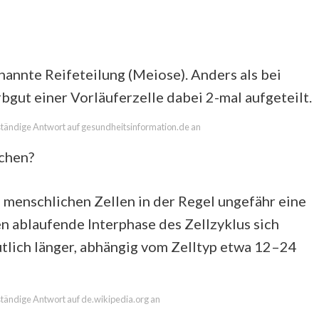
annte Reifeteilung (Meiose). Anders als bei
rbgut einer Vorläuferzelle dabei 2-mal aufgeteilt.
llständige Antwort auf gesundheitsinformation.de an
chen?
i menschlichen Zellen in der Regel ungefähr eine
 ablaufende Interphase des Zellzyklus sich
utlich länger, abhängig vom Zelltyp etwa 12–24
lständige Antwort auf de.wikipedia.org an