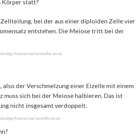
 Körper statt?
ellteilung, bei der aus einer diploiden Zelle vier
mensatz entstehen. Die Meiose tritt bei der
lständige Antwort auf lernhelfer.de an
, also der Verschmelzung einer Eizelle mit einem
muss sich bei der Meiose halbieren. Das ist
tung nicht insgesamt verdoppelt.
lständige Antwort auf studyflix.de an
nn?