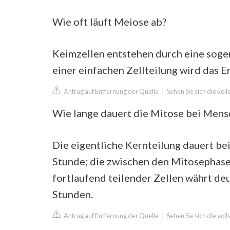
Wie oft läuft Meiose ab?
Keimzellen entstehen durch eine sogen
einer einfachen Zellteilung wird das E
Antrag auf Entfernung der Quelle
|
Sehen Sie sich die vo
Wie lange dauert die Mitose bei Mens
Die eigentliche Kernteilung dauert be
Stunde; die zwischen den Mitosephasen
fortlaufend teilender Zellen währt de
Stunden.
Antrag auf Entfernung der Quelle
|
Sehen Sie sich die vol