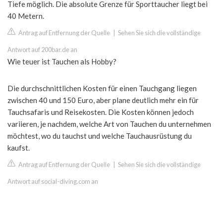
Tiefe möglich. Die absolute Grenze für Sporttaucher liegt bei
40 Metern.
Antrag auf Entfernung der Quelle
|
Sehen Sie sich die vollständige
Antwort auf 200bar.de an
Wie teuer ist Tauchen als Hobby?
Die durchschnittlichen Kosten für einen Tauchgang liegen
zwischen 40 und 150 Euro, aber plane deutlich mehr ein für
Tauchsafaris und Reisekosten. Die Kosten können jedoch
variieren, je nachdem, welche Art von Tauchen du unternehmen
möchtest, wo du tauchst und welche Tauchausrüstung du
kaufst.
Antrag auf Entfernung der Quelle
|
Sehen Sie sich die vollständige
Antwort auf social-diving.com an