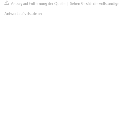
Antrag auf Entfernung der Quelle
|
Sehen Sie sich die vollständige
Antwort auf vdst.de an