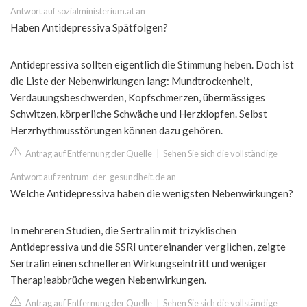
Antwort auf sozialministerium.at an
Haben Antidepressiva Spätfolgen?
Antidepressiva sollten eigentlich die Stimmung heben. Doch ist
die Liste der Nebenwirkungen lang: Mundtrockenheit,
Verdauungsbeschwerden, Kopfschmerzen, übermässiges
Schwitzen, körperliche Schwäche und Herzklopfen. Selbst
Herzrhythmusstörungen können dazu gehören.
Antrag auf Entfernung der Quelle
|
Sehen Sie sich die vollständige
Antwort auf zentrum-der-gesundheit.de an
Welche Antidepressiva haben die wenigsten Nebenwirkungen?
In mehreren Studien, die Sertralin mit trizyklischen
Antidepressiva und die SSRI untereinander verglichen, zeigte
Sertralin einen schnelleren Wirkungseintritt und weniger
Therapieabbrüche wegen Nebenwirkungen.
Antrag auf Entfernung der Quelle
|
Sehen Sie sich die vollständige