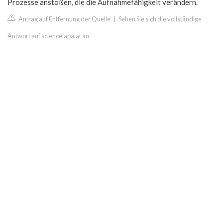
Prozesse anstoßen, die die Aufnahmefähigkeit verändern.
Antrag auf Entfernung der Quelle
|
Sehen Sie sich die vollständige
Antwort auf science.apa.at an