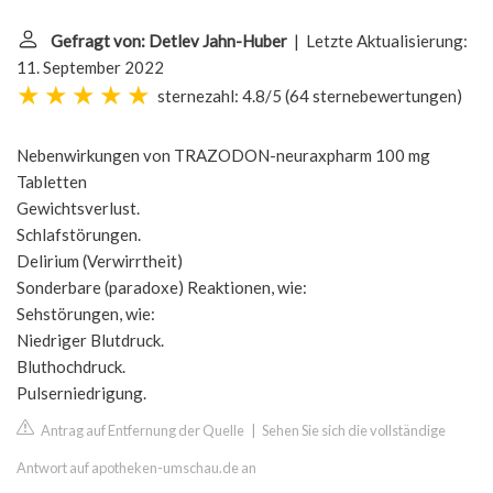
Gefragt von: Detlev Jahn-Huber
| Letzte Aktualisierung:
11. September 2022
sternezahl: 4.8/5
(
64 sternebewertungen
)
Nebenwirkungen von TRAZODON-neuraxpharm 100 mg
Tabletten
Gewichtsverlust.
Schlafstörungen.
Delirium (Verwirrtheit)
Sonderbare (paradoxe) Reaktionen, wie:
Sehstörungen, wie:
Niedriger Blutdruck.
Bluthochdruck.
Pulserniedrigung.
Antrag auf Entfernung der Quelle
|
Sehen Sie sich die vollständige
Antwort auf apotheken-umschau.de an