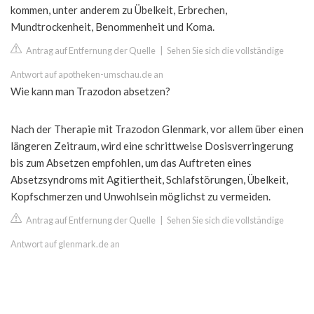
kommen, unter anderem zu Übelkeit, Erbrechen,
Mundtrockenheit, Benommenheit und Koma.
Antrag auf Entfernung der Quelle
|
Sehen Sie sich die vollständige
Antwort auf apotheken-umschau.de an
Wie kann man Trazodon absetzen?
Nach der Therapie mit Trazodon Glenmark, vor allem über einen
längeren Zeitraum, wird eine schrittweise Dosisverringerung
bis zum Absetzen empfohlen, um das Auftreten eines
Absetzsyndroms mit Agitiertheit, Schlafstörungen, Übelkeit,
Kopfschmerzen und Unwohlsein möglichst zu vermeiden.
Antrag auf Entfernung der Quelle
|
Sehen Sie sich die vollständige
Antwort auf glenmark.de an