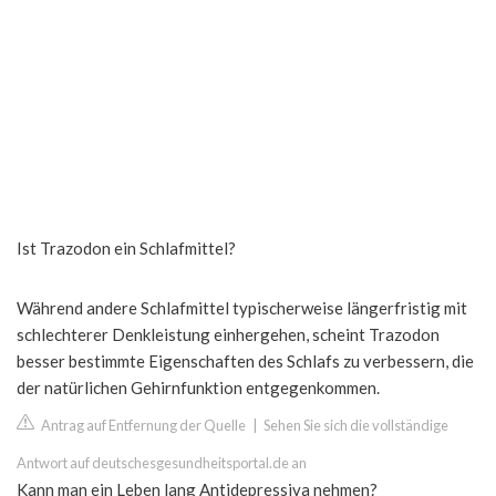
Ist Trazodon ein Schlafmittel?
Während andere Schlafmittel typischerweise längerfristig mit
schlechterer Denkleistung einhergehen, scheint Trazodon
besser bestimmte Eigenschaften des Schlafs zu verbessern, die
der natürlichen Gehirnfunktion entgegenkommen.
Antrag auf Entfernung der Quelle
|
Sehen Sie sich die vollständige
Antwort auf deutschesgesundheitsportal.de an
Kann man ein Leben lang Antidepressiva nehmen?