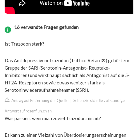
16 verwandte Fragen gefunden
Ist Trazodon stark?
Das Antidepressivum Trazodon (Trittico Retard®) gehört zur
Gruppe der SARI (Serotonin-Antagonist- Reuptake-
Inhibitoren) und wirkt haupt sächlich als Antagonist auf die 5-
HT2A-Rezeptoren sowie etwas weniger stark als
Serotoninwiederaufnahmehemmer (SSRI).
Antrag auf Entfernung der Quelle
|
Sehen Sie sich die vollständige
Antwort auf rosenfluh.ch an
Was passiert wenn man zuviel Trazodon nimmt?
Es kann zu einer Vielzahl von Überdosierungserscheinungen