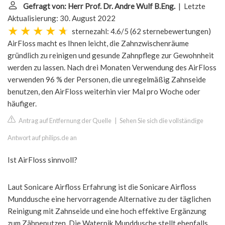
Gefragt von: Herr Prof. Dr. Andre Wulf B.Eng.
| Letzte
Aktualisierung: 30. August 2022
sternezahl: 4.6/5
(
62 sternebewertungen
)
AirFloss macht es Ihnen leicht, die Zahnzwischenräume
gründlich zu reinigen und gesunde Zahnpflege zur Gewohnheit
werden zu lassen. Nach drei Monaten Verwendung des AirFloss
verwenden 96 % der Personen, die unregelmäßig Zahnseide
benutzen, den AirFloss weiterhin vier Mal pro Woche oder
häufiger.
Antrag auf Entfernung der Quelle
|
Sehen Sie sich die vollständige
Antwort auf philips.de an
Ist AirFloss sinnvoll?
Laut Sonicare Airfloss Erfahrung ist die Sonicare Airfloss
Munddusche eine hervorragende Alternative zu der täglichen
Reinigung mit Zahnseide und eine hoch effektive Ergänzung
zum Zähneputzen. Die Waterpik Munddusche stellt ebenfalls