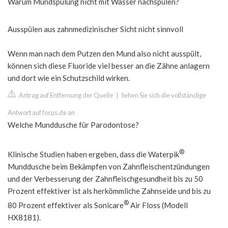
Warum Mundspülung nicht mit Wasser nachspülen?
Ausspülen aus zahnmedizinischer Sicht nicht sinnvoll
Wenn man nach dem Putzen den Mund also nicht ausspült,
können sich diese Fluoride viel besser an die Zähne anlagern
und dort wie ein Schutzschild wirken.
Antrag auf Entfernung der Quelle
|
Sehen Sie sich die vollständige
Antwort auf focus.de an
Welche Munddusche für Parodontose?
®
Klinische Studien haben ergeben, dass die Waterpik
Munddusche beim Bekämpfen von Zahnfleischentzündungen
und der Verbesserung der Zahnfleischgesundheit bis zu 50
Prozent effektiver ist als herkömmliche Zahnseide und bis zu
®
80 Prozent effektiver als Sonicare
Air Floss (Modell
HX8181).