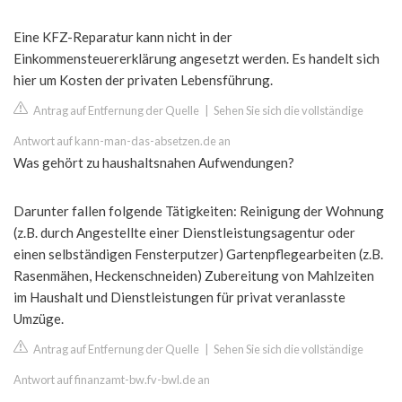
Eine KFZ-Reparatur kann nicht in der
Einkommensteuererklärung angesetzt werden. Es handelt sich
hier um Kosten der privaten Lebensführung.
Antrag auf Entfernung der Quelle
|
Sehen Sie sich die vollständige
Antwort auf kann-man-das-absetzen.de an
Was gehört zu haushaltsnahen Aufwendungen?
Darunter fallen folgende Tätigkeiten: Reinigung der Wohnung
(z.B. durch Angestellte einer Dienstleistungsagentur oder
einen selbständigen Fensterputzer) Gartenpflegearbeiten (z.B.
Rasenmähen, Heckenschneiden) Zubereitung von Mahlzeiten
im Haushalt und Dienstleistungen für privat veranlasste
Umzüge.
Antrag auf Entfernung der Quelle
|
Sehen Sie sich die vollständige
Antwort auf finanzamt-bw.fv-bwl.de an