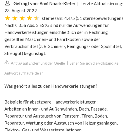
Gefragt von: Anni Noack-Kiefer
| Letzte Aktualisierung:
23. August 2022
sternezahl: 4.4/5
(
51 sternebewertungen
)
Nach § 35a Abs. 3 EStG sind nur die Aufwendungen für
Handwerkerleistungen einschließlich der in Rechnung
gestellten Maschinen- und Fahrtkosten sowie der
Verbrauchsmittel (z. B. Schmier-, Reinigungs- oder Spülmittel,
Streugut) begünstigt.
Antrag auf Entfernung der Quelle
|
Sehen Sie sich die vollständige
Antwort auf haufe.de an
Was gehört alles zu den Handwerkerleistungen?
Beispiele für absetzbare Handwerkerleistungen:
Arbeiten an Innen- und Außenwänden, Dach, Fassade.
Reparatur und Austausch von Fenstern, Türen, Boden.
Reparatur, Wartung oder Austausch von Heizungsanlagen,
Elektro-, Gas- und Wasserinstallationen.