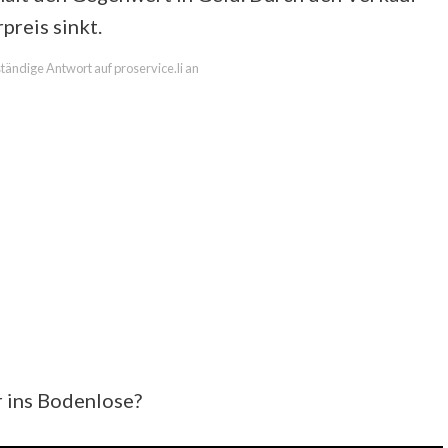
preis sinkt.
lständige Antwort auf proservice.li an
r ins Bodenlose?