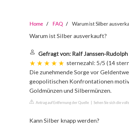
Home
FAQ
Warum ist Silber ausverk
Warum ist Silber ausverkauft?
Gefragt von: Ralf Janssen-Rudolph
sternezahl: 5/5
(
14 ste
Die zunehmende Sorge vor Geldentwert
geopolitischen Konfrontationen motiv
Goldmünzen und Silbermünzen.
Antrag auf Entfernung der Quelle
|
Sehen Sie sich die vol
Kann Silber knapp werden?