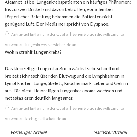
Atemnot ist bei Lungenkrebspatienten ein häufiges Phänomen:
Bis zu zwei Drittel sind davon betroffen, vor allem bei
körperlicher Belastung bekommen die Patienten nicht
genügend Luft. Der Mediziner spricht von Dyspnoe.
Antrag auf Entfernung der Quelle
|
Sehen Sie sich die vollständige
Antwort auf lungenkrebs-verstehen.de an
Wohin strahlt Lungenkrebs?
Das kleinzellige Lungenkarzinom wächst sehr schnell und
breitet sich rasch über den Blutweg und die Lymphbahnen in
Lymphknoten, Lunge, Skelett, Knochenmark, Leber und Gehirn
aus. Die nicht-kleinzelligen Lungenkarzinome wachsen und
metastasieren deutlich langsamer.
Antrag auf Entfernung der Quelle
|
Sehen Sie sich die vollständige
Antwort auf krebsgesellschaft.de an
←
Vorheriger Artikel
Nächster Artikel
→