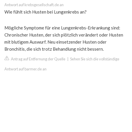
Antwort auf krebsgesellschaft.de an
Wie fühlt sich Husten bei Lungenkrebs an?
Mögliche Symptome für eine Lungenkrebs-Erkrankung sind:
Chronischer Husten, der sich plötzlich verändert oder Husten
mit blutigem Auswurf. Neu einsetzender Husten oder
Bronchitis, die sich trotz Behandlung nicht bessern.
Antrag auf Entfernung der Quelle
|
Sehen Sie sich die vollständige
Antwort auf barmer.de an