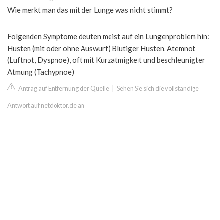
Wie merkt man das mit der Lunge was nicht stimmt?
Folgenden Symptome deuten meist auf ein Lungenproblem hin:
Husten (mit oder ohne Auswurf) Blutiger Husten. Atemnot
(Luftnot, Dyspnoe), oft mit Kurzatmigkeit und beschleunigter
Atmung (Tachypnoe)
Antrag auf Entfernung der Quelle
|
Sehen Sie sich die vollständige
Antwort auf netdoktor.de an