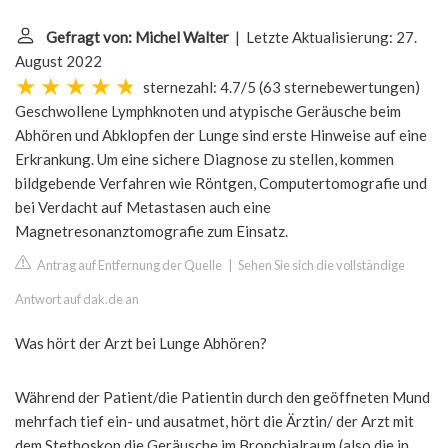
Gefragt von: Michel Walter
| Letzte Aktualisierung: 27.
August 2022
sternezahl: 4.7/5
(
63 sternebewertungen
)
Geschwollene Lymphknoten und atypische Geräusche beim
Abhören und Abklopfen der Lunge sind erste Hinweise auf eine
Erkrankung. Um eine sichere Diagnose zu stellen, kommen
bildgebende Verfahren wie Röntgen, Computertomografie und
bei Verdacht auf Metastasen auch eine
Magnetresonanztomografie zum Einsatz.
Antrag auf Entfernung der Quelle
|
Sehen Sie sich die vollständige
Antwort auf dak.de an
Was hört der Arzt bei Lunge Abhören?
Während der Patient/die Patientin durch den geöffneten Mund
mehrfach tief ein- und ausatmet, hört die Ärztin/ der Arzt mit
dem Stethoskop die Geräusche im Bronchialraum (also die in