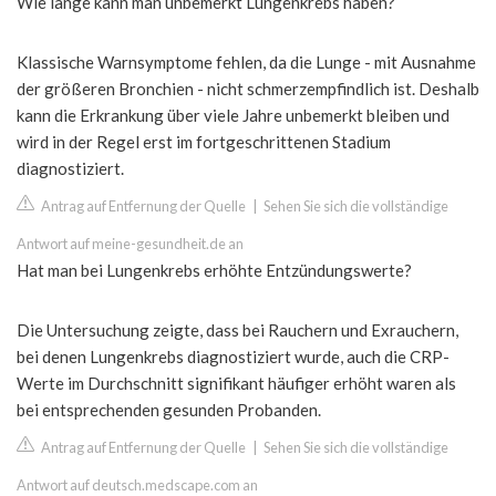
Wie lange kann man unbemerkt Lungenkrebs haben?
Klassische Warnsymptome fehlen, da die Lunge - mit Ausnahme
der größeren Bronchien - nicht schmerzempfindlich ist. Deshalb
kann die Erkrankung über viele Jahre unbemerkt bleiben und
wird in der Regel erst im fortgeschrittenen Stadium
diagnostiziert.
Antrag auf Entfernung der Quelle
|
Sehen Sie sich die vollständige
Antwort auf meine-gesundheit.de an
Hat man bei Lungenkrebs erhöhte Entzündungswerte?
Die Untersuchung zeigte, dass bei Rauchern und Exrauchern,
bei denen Lungenkrebs diagnostiziert wurde, auch die CRP-
Werte im Durchschnitt signifikant häufiger erhöht waren als
bei entsprechenden gesunden Probanden.
Antrag auf Entfernung der Quelle
|
Sehen Sie sich die vollständige
Antwort auf deutsch.medscape.com an