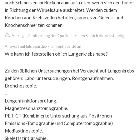
auch Schmerzen im Rückenraum auftreten, wenn sich der Tumor
in Richtung der Wirbelsäule ausbreitet. Werden zudem
Knochen von Krebszellen befallen, kann es zu Gelenk- und
Knochenschmerzen kommen.
Antrag auf Entfernung der Quelle
|
Sehen Sie sich die vollständige
Antwort auf hildegardis-krankenhaus.de an
Wie kann ich feststellen ob ich Lungenkrebs habe?
Zu den üblichen Untersuchungen bei Verdacht auf Lungenkrebs
gehören: Laboruntersuchungen. Röntgenaufnahmen.
Bronchoskopie.
...
Lungenfunktionsprüfung.
Magnetresonanztomographie.
PET-CT (Kombinierte Untersuchung aus Positronen-
Emissions-Tomographie und Computertomographie)
Mediastinoskopie.
Skelettszintigraphie.