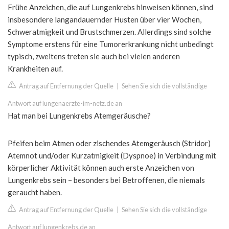
Frühe Anzeichen, die auf Lungenkrebs hinweisen können, sind
insbesondere langandauernder Husten über vier Wochen,
Schweratmigkeit und Brustschmerzen. Allerdings sind solche
Symptome erstens für eine Tumorerkrankung nicht unbedingt
typisch, zweitens treten sie auch bei vielen anderen
Krankheiten auf.
Antrag auf Entfernung der Quelle
|
Sehen Sie sich die vollständige
Antwort auf lungenaerzte-im-netz.de an
Hat man bei Lungenkrebs Atemgeräusche?
Pfeifen beim Atmen oder zischendes Atemgeräusch (Stridor)
Atemnot und/oder Kurzatmigkeit (Dyspnoe) in Verbindung mit
körperlicher Aktivität können auch erste Anzeichen von
Lungenkrebs sein – besonders bei Betroffenen, die niemals
geraucht haben.
Antrag auf Entfernung der Quelle
|
Sehen Sie sich die vollständige
Antwort auf lungenkrebs.de an