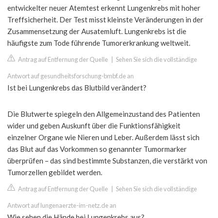
entwickelter neuer Atemtest erkennt Lungenkrebs mit hoher
Treffsicherheit. Der Test misst kleinste Veränderungen in der
Zusammensetzung der Ausatemluft. Lungenkrebs ist die
häufigste zum Tode führende Tumorerkrankung weltweit.
Antrag auf Entfernung der Quelle
|
Sehen Sie sich die vollständige
Antwort auf gesundheitsforschung-bmbf.de an
Ist bei Lungenkrebs das Blutbild verändert?
Die Blutwerte spiegeln den Allgemeinzustand des Patienten
wider und geben Auskunft über die Funktionsfähigkeit
einzelner Organe wie Nieren und Leber. Außerdem lässt sich
das Blut auf das Vorkommen so genannter Tumormarker
überprüfen – das sind bestimmte Substanzen, die verstärkt von
Tumorzellen gebildet werden.
Antrag auf Entfernung der Quelle
|
Sehen Sie sich die vollständige
Antwort auf lungenaerzte-im-netz.de an
Wie sehen die Hände bei Lungenkrebs aus?