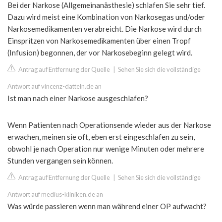
Bei der Narkose (Allgemeinanästhesie) schlafen Sie sehr tief.
Dazu wird meist eine Kombination von Narkosegas und/oder
Narkosemedikamenten verabreicht. Die Narkose wird durch
Einspritzen von Narkosemedikamenten über einen Tropf
(Infusion) begonnen, der vor Narkosebeginn gelegt wird.
Antrag auf Entfernung der Quelle
|
Sehen Sie sich die vollständige
Antwort auf vincenz-datteln.de an
Ist man nach einer Narkose ausgeschlafen?
Wenn Patienten nach Operationsende wieder aus der Narkose
erwachen, meinen sie oft, eben erst eingeschlafen zu sein,
obwohl je nach Operation nur wenige Minuten oder mehrere
Stunden vergangen sein können.
Antrag auf Entfernung der Quelle
|
Sehen Sie sich die vollständige
Antwort auf medius-kliniken.de an
Was würde passieren wenn man während einer OP aufwacht?