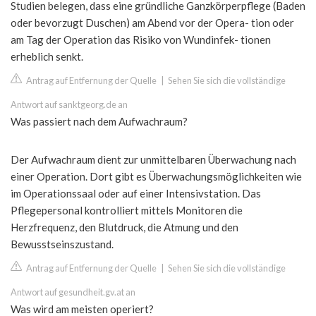
Studien belegen, dass eine gründliche Ganzkörperpflege (Baden
oder bevorzugt Duschen) am Abend vor der Opera- tion oder
am Tag der Operation das Risiko von Wundinfek- tionen
erheblich senkt.
Antrag auf Entfernung der Quelle
|
Sehen Sie sich die vollständige
Antwort auf sanktgeorg.de an
Was passiert nach dem Aufwachraum?
Der Aufwachraum dient zur unmittelbaren Überwachung nach
einer Operation. Dort gibt es Überwachungsmöglichkeiten wie
im Operationssaal oder auf einer Intensivstation. Das
Pflegepersonal kontrolliert mittels Monitoren die
Herzfrequenz, den Blutdruck, die Atmung und den
Bewusstseinszustand.
Antrag auf Entfernung der Quelle
|
Sehen Sie sich die vollständige
Antwort auf gesundheit.gv.at an
Was wird am meisten operiert?