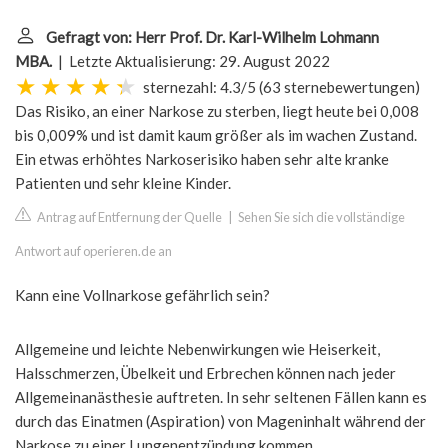
Gefragt von: Herr Prof. Dr. Karl-Wilhelm Lohmann
MBA.
| Letzte Aktualisierung: 29. August 2022
sternezahl: 4.3/5
(
63 sternebewertungen
)
Das Risiko, an einer Narkose zu sterben, liegt heute bei 0,008
bis 0,009% und ist damit kaum größer als im wachen Zustand.
Ein etwas erhöhtes Narkoserisiko haben sehr alte kranke
Patienten und sehr kleine Kinder.
Antrag auf Entfernung der Quelle
|
Sehen Sie sich die vollständige
Antwort auf operieren.de an
Kann eine Vollnarkose gefährlich sein?
Allgemeine und leichte Nebenwirkungen wie Heiserkeit,
Halsschmerzen, Übelkeit und Erbrechen können nach jeder
Allgemeinanästhesie auftreten. In sehr seltenen Fällen kann es
durch das Einatmen (Aspiration) von Mageninhalt während der
Narkose zu einer Lungenentzündung kommen.