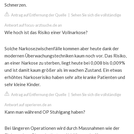
Schmerzen.
Antrag auf Entfernung der Quelle
|
Sehen Sie sich die vollständige
Antwort auf focus-arztsuche.de an
Wie hoch ist das Risiko einer Vollnarkose?
Solche Narkosezwischenfälle kommen aber heute dank der
modernen Überwachungstechniken kaum noch vor. Das Risiko,
an einer Narkose zu sterben, liegt heute bei 0,008 bis 0,009%
und ist damit kaum größer als im wachen Zustand. Ein etwas
erhöhtes Narkoserisiko haben sehr alte kranke Patienten und
sehr kleine Kinder.
Antrag auf Entfernung der Quelle
|
Sehen Sie sich die vollständige
Antwort auf operieren.de an
Kann man während OP Stuhlgang haben?
Bei längeren Operationen wird durch Massnahmen wie der