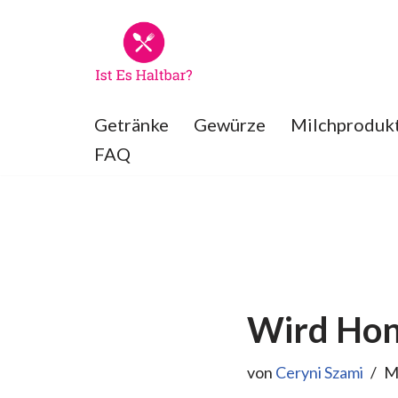
Zum
Inhalt
springen
Getränke
Gewürze
Milchproduk
FAQ
Wird Hon
von
Ceryni Szami
M