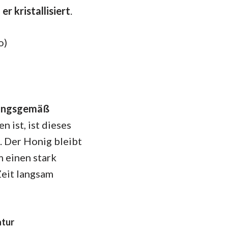
r kristallisiert
.
o)
nungsgemäß
 ist, ist dieses
 Der Honig bleibt
m einen stark
Zeit langsam
tur