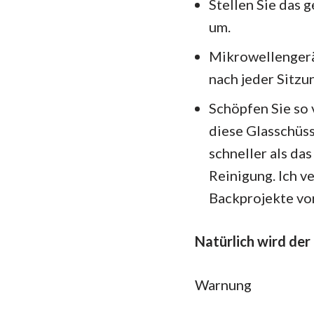
Stellen Sie das 
um.
Mikrowellengerä
nach jeder Sitzu
Schöpfen Sie so v
diese Glasschüss
schneller als da
Reinigung. Ich 
Backprojekte vo
Natürlich wird der 
Warnung