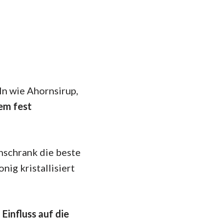
ln wie Ahornsirup,
nem fest
nschrank die beste
nig kristallisiert
influss auf die