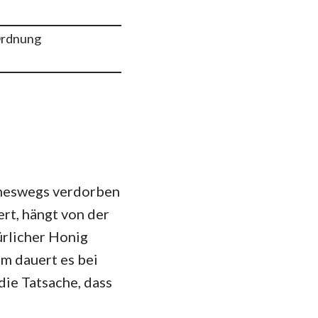
 Ordnung
eineswegs verdorben
rt, hängt von der
ürlicher Honig
em dauert es bei
 die Tatsache, dass