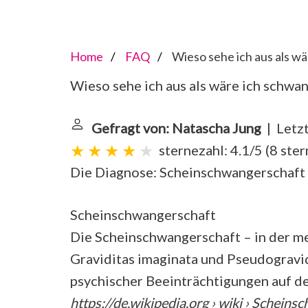
Home
FAQ
Wieso sehe ich aus als w
Wieso sehe ich aus als wäre ich schwa
Gefragt von: Natascha Jung
| Letzt
sternezahl: 4.1/5
(
8 ste
Die Diagnose:
Scheinschwangerschaft
Scheinschwangerschaft
Die Scheinschwangerschaft – in der m
Graviditas imaginata und Pseudogravidi
psychischer Beeinträchtigungen auf d
https://de.wikipedia.org
› wiki › Scheins