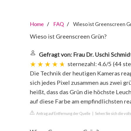
Home
FAQ
Wieso ist Greenscreen G
Wieso ist Greenscreen Grün?
Gefragt von: Frau Dr. Uschi Schmid
sternezahl: 4.6/5
(
44 st
Die Technik der heutigen Kameras reag
sich jedes Pixel zusammen aus zwei gr
heißt, dass das Grün die höchste Leuc
auf diese Farbe am empfindlichsten re
Antrag auf Entfernung der Quelle
|
Sehen Sie sich die vol