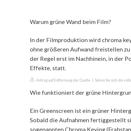
Warum grüne Wand beim Film?
In der Filmproduktion wird chroma ke
ohne größeren Aufwand freistellen zu 
der Regel erst im Nachhinein, in der P
Effekte, statt.
Antrag auf Entfernung der Quelle
|
Sehen Sie sich die vol
Wie funktioniert der grüne Hintergru
Ein Greenscreen ist ein grüner Hinte
Sobald die Aufnahmen fertiggestellt s
sogenannten Chroma Keying (Frabstanz