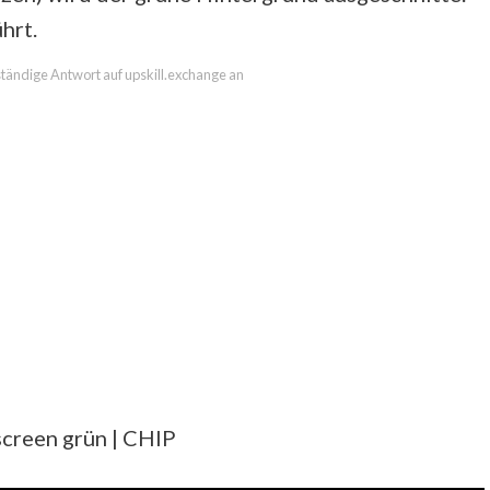
hrt.
lständige Antwort auf upskill.exchange an
screen grün | CHIP