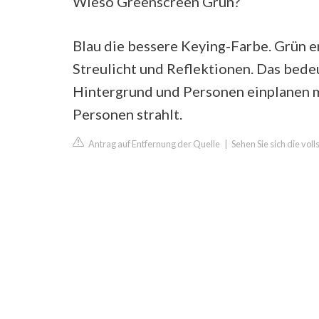
Wieso Greenscreen Grün?
Blau die bessere Keying-Farbe. Grün e
Streulicht und Reflektionen. Das bed
Hintergrund und Personen einplanen mu
Personen strahlt.
Antrag auf Entfernung der Quelle
|
Sehen Sie sich die vol