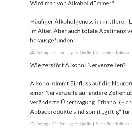
Wird man von Alkohol dümmer?
Häufiger Alkoholgenuss im mittleren L
im Alter. Aber auch totale Abstinenz 
herausgefunden.
Antrag auf Entfernung der Quelle
|
Sehen Sie sich die vol
Wie zerstört Alkohol Nervenzellen?
Alkohol nimmt Einfluss auf die Neurot
einer Nervenzelle auf andere Zellen üb
veränderte Übertragung. Ethanol (= c
Abbauprodukte sind somit „giftig“ für
Antrag auf Entfernung der Quelle
|
Sehen Sie sich die vo