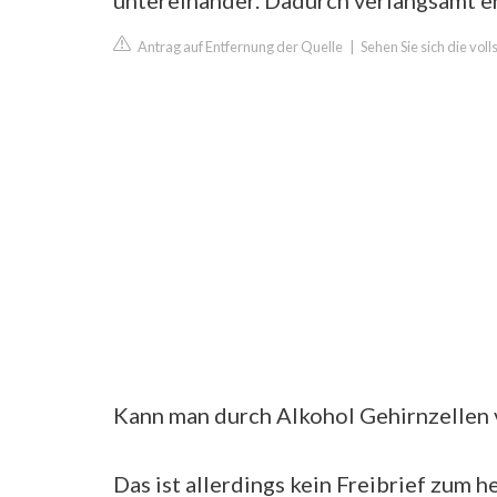
untereinander. Dadurch verlangsamt er 
Antrag auf Entfernung der Quelle
|
Sehen Sie sich die vol
Kann man durch Alkohol Gehirnzellen v
Das ist allerdings kein Freibrief zum