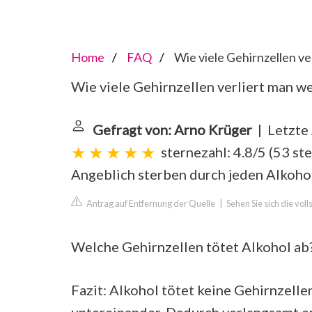
Home
FAQ
Wie viele Gehirnzellen ve
Wie viele Gehirnzellen verliert man w
Gefragt von: Arno Krüger
| Letzte 
sternezahl: 4.8/5
(
53 st
Angeblich sterben durch jeden Alkoho
Antrag auf Entfernung der Quelle
|
Sehen Sie sich die vol
Welche Gehirnzellen tötet Alkohol ab
Fazit: Alkohol tötet keine Gehirnzell