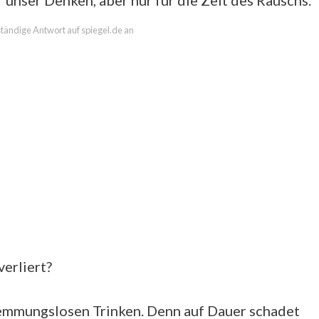
unser Denken, aber nur für die Zeit des Rauschs.
lständige Antwort auf spiegel.de an
erliert?
 hemmungslosen Trinken. Denn auf Dauer schadet