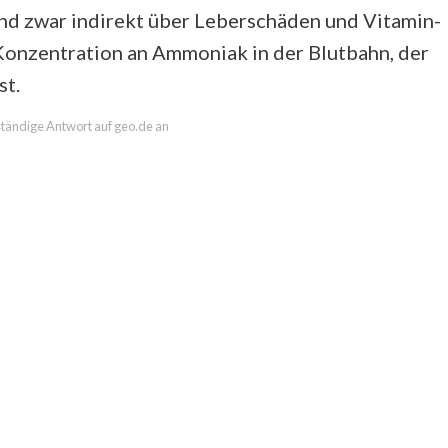
und zwar indirekt über Leberschäden und Vitamin-
Konzentration an Ammoniak in der Blutbahn, der
st.
lständige Antwort auf geo.de an