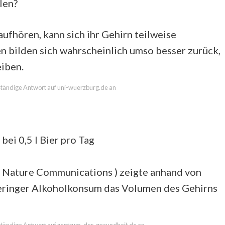
len?
fhören, kann sich ihr Gehirn teilweise
 bilden sich wahrscheinlich umso besser zurück,
eiben.
llständige Antwort auf uni-wuerzburg.de an
ei 0,5 l Bier pro Tag
n Nature Communications ) zeigte anhand von
geringer Alkoholkonsum das Volumen des Gehirns