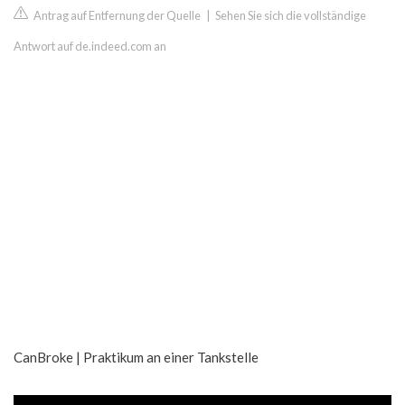
Antrag auf Entfernung der Quelle
|
Sehen Sie sich die vollständige
Antwort auf de.indeed.com an
CanBroke | Praktikum an einer Tankstelle