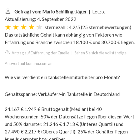
Gefragt von: Mario Schilling-Jäger
| Letzte
Aktualisierung: 4. September 2022
sternezahl: 4.2/5
(
25 sternebewertungen
)
Das tatsächliche Gehalt kann abhängig von Faktoren wie
Erfahrung und Branche zwischen 18.100 € und 30.700 € liegen.
Antrag auf Entfernung der Quelle
|
Sehen Sie sich die vollständige
Antwort auf kununu.com an
Wie viel verdient ein tankstellenmitarbeiter pro Monat?
Gehaltsspanne: Verkäufer/-in Tankstelle in Deutschland
24.167 € 1.949 € Bruttogehalt (Median) bei 40
Wochenstunden: 50% der Datensätze liegen über diesem Wert
und 50% darunter. 21.246 € 1.713 € (Unteres Quartil) und
27.490 € 2.217 € (Oberes Quartil): 25% der Gehälter liegen
jeweils darunter bzw. darüber.