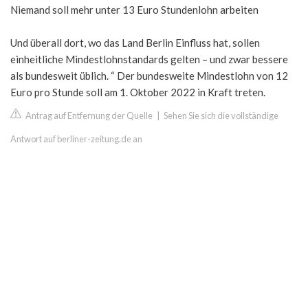
Niemand soll mehr unter 13 Euro Stundenlohn arbeiten
Und überall dort, wo das Land Berlin Einfluss hat, sollen
einheitliche Mindestlohnstandards gelten – und zwar bessere
als bundesweit üblich. “ Der bundesweite Mindestlohn von 12
Euro pro Stunde soll am 1. Oktober 2022 in Kraft treten.
Antrag auf Entfernung der Quelle
|
Sehen Sie sich die vollständige
Antwort auf berliner-zeitung.de an