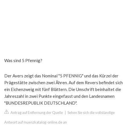
Was sind 5 Pfennig?
Der Avers zeigt das Nominal "5 PFENNIG" und das Kürzel der
Prägestätte zwischen zwei Ähren. Auf dem Revers befindet sich
ein Eichenzweig mit fünf Blättern. Die Umschrift beinhaltet die
Jahreszahl in zwei Punkte eingefasst und den Landesnamen
"BUNDESREPUBLIK DEUTSCHLAND".
Antrag auf Entfernung der Quelle
|
Sehen Sie sich die vollständige
Antwort auf muenzkatalog-online.de an