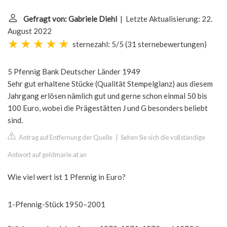
Gefragt von: Gabriele Diehl
| Letzte Aktualisierung: 22.
August 2022
sternezahl: 5/5
(
31 sternebewertungen
)
5 Pfennig Bank Deutscher Länder 1949
Sehr gut erhaltene Stücke (Qualität Stempelglanz) aus diesem
Jahrgang erlösen nämlich gut und gerne schon einmal 50 bis
100 Euro, wobei die Prägestätten J und G besonders beliebt
sind.
Antrag auf Entfernung der Quelle
|
Sehen Sie sich die vollständige
Antwort auf geldmarie.at an
Wie viel wert ist 1 Pfennig in Euro?
1-Pfennig-Stück 1950–2001