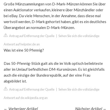
Große Münzsammlungen von D-Mark-Münzen können Sie über
einen Auktionator verkaufen, kleinere über Münzhändler oder
bei eBay. Da viele Menschen, in der Annahme, dass diese mal
wertvoll werden, D-Mark gehortet haben, gibt es ein deutliches
Überangebot an normalen D-Mark-Münzen.
Antrag auf Entfernung der Quelle
|
Sehen Sie sich die vollständige
Antwort auf helpster.de an
Was ist eine 50 Pfennig?
Das 50-Pfennig-Stück galt als die im Volk optisch beliebteste
aller im Umlauf befindlichen DM-Kursmünzen. Es ist gleichfalls
auch die einzige der Bundesrepublik, auf der eine Frau
abgebildet ist.
Antrag auf Entfernung der Quelle
|
Sehen Sie sich die vollständige
Antwort auf de.wikipedia.org an
←
Vorheriger Artikel
Nächster Artikel
→