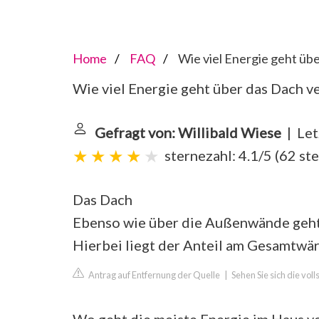
Home
FAQ
Wie viel Energie geht üb
Wie viel Energie geht über das Dach v
Gefragt von: Willibald Wiese
| Let
sternezahl: 4.1/5
(
62 st
Das Dach
Ebenso wie über die Außenwände geht
Hierbei liegt der Anteil am Gesamtwär
Antrag auf Entfernung der Quelle
|
Sehen Sie sich die vol