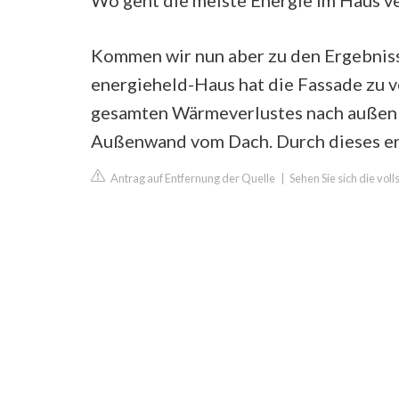
Wo geht die meiste Energie im Haus v
Kommen wir nun aber zu den Ergebnis
energieheld-Haus hat die Fassade zu 
gesamten Wärmeverlustes nach außen a
Außenwand vom Dach. Durch dieses e
Antrag auf Entfernung der Quelle
|
Sehen Sie sich die vol