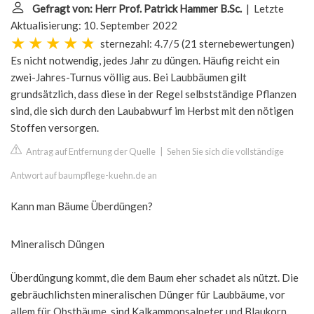
Gefragt von: Herr Prof. Patrick Hammer B.Sc.
| Letzte
Aktualisierung: 10. September 2022
sternezahl: 4.7/5
(
21 sternebewertungen
)
Es nicht notwendig, jedes Jahr zu düngen. Häufig reicht ein
zwei-Jahres-Turnus völlig aus. Bei Laubbäumen gilt
grundsätzlich, dass diese in der Regel selbstständige Pflanzen
sind, die sich durch den Laubabwurf im Herbst mit den nötigen
Stoffen versorgen.
Antrag auf Entfernung der Quelle
|
Sehen Sie sich die vollständige
Antwort auf baumpflege-kuehn.de an
Kann man Bäume Überdüngen?
Mineralisch Düngen
Überdüngung kommt, die dem Baum eher schadet als nützt. Die
gebräuchlichsten mineralischen Dünger für Laubbäume, vor
allem für Obstbäume, sind Kalkammonsalpeter und Blaukorn.