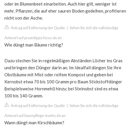
oder im Blumenbeet einarbeiten. Auch hier gilt, weniger ist
mehr. Pflanzen, die auf eher sauren Boden gedeihen, profitieren
nicht von der Asche.
Antrag auf Entfernung der Quelle
|
Sehen Sie sich die vollständige
Antwort auf praxistipps.focus.de an
Wie düngt man Bäume richtig?
Dazu stechen Sie in regelmäßigen Abständen Löcher ins Gras
und bringen den Dünger darin an. Im Idealfall düngen Sie Ihre
Obstbäume mit Mist oder reifem Kompost und geben bei
Kernobst etwa 70 bis 100 Gramm pro Baum Stickstoffdünger
(beispielsweise Hornmehl) hinzu; bei Steinobst sind es etwa
100 bis 140 Gramm.
Antrag auf Entfernung der Quelle
|
Sehen Sie sich die vollständige
Antwort auf baumpflege-kuehn.de an
Wann düngt man Kirschbäume?