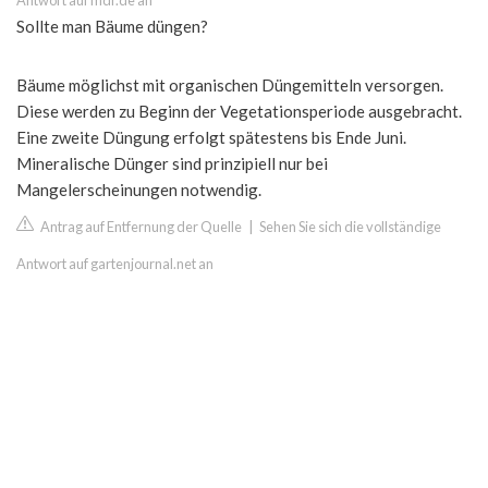
Antwort auf mdr.de an
Sollte man Bäume düngen?
Bäume möglichst mit organischen Düngemitteln versorgen.
Diese werden zu Beginn der Vegetationsperiode ausgebracht.
Eine zweite Düngung erfolgt spätestens bis Ende Juni.
Mineralische Dünger sind prinzipiell nur bei
Mangelerscheinungen notwendig.
Antrag auf Entfernung der Quelle
|
Sehen Sie sich die vollständige
Antwort auf gartenjournal.net an