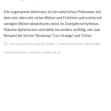
Die sogenannte Alternanz ist ein natürliches Phänomen, bei
dem sich Jahre mit vielen Blüten und Früchten und solche mit
wenigen Blüten abwechseln, meist im Zweijahresrhythmus.
Manche Apfelsorten sind dafür besonders anfällig, wie zum
Beispiel die Sorten 'Boskoop', 'Cox Orange' und 'Elstar'.
Antrag auf Entfernung der Quelle
|
Sehen Sie sich die vollständige
Antwort auf mein-schoener-garten.de an