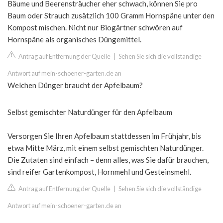
Bäume und Beerensträucher eher schwach, können Sie pro
Baum oder Strauch zusätzlich 100 Gramm Hornspäne unter den
Kompost mischen. Nicht nur Biogärtner schwören auf
Hornspäne als organisches Düngemittel.
Antrag auf Entfernung der Quelle
|
Sehen Sie sich die vollständige
Antwort auf mein-schoener-garten.de an
Welchen Dünger braucht der Apfelbaum?
Selbst gemischter Naturdünger für den Apfelbaum
Versorgen Sie Ihren Apfelbaum stattdessen im Frühjahr, bis
etwa Mitte März, mit einem selbst gemischten Naturdünger.
Die Zutaten sind einfach – denn alles, was Sie dafür brauchen,
sind reifer Gartenkompost, Hornmehl und Gesteinsmehl.
Antrag auf Entfernung der Quelle
|
Sehen Sie sich die vollständige
Antwort auf mein-schoener-garten.de an