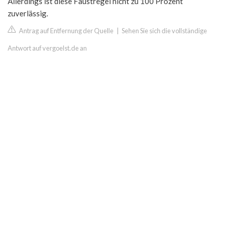
Allerdings ist diese Faustregel nicht zu 100 Prozent
zuverlässig.
Antrag auf Entfernung der Quelle
|
Sehen Sie sich die vollständige
Antwort auf vergoelst.de an