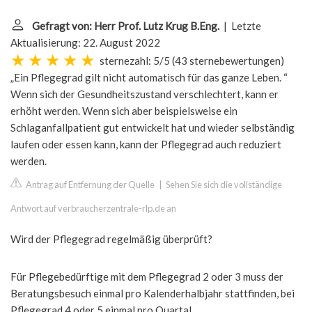
Gefragt von: Herr Prof. Lutz Krug B.Eng.
| Letzte
Aktualisierung: 22. August 2022
sternezahl: 5/5
(
43 sternebewertungen
)
„Ein Pflegegrad gilt nicht automatisch für das ganze Leben. “
Wenn sich der Gesundheitszustand verschlechtert, kann er
erhöht werden. Wenn sich aber beispielsweise ein
Schlaganfallpatient gut entwickelt hat und wieder selbständig
laufen oder essen kann, kann der Pflegegrad auch reduziert
werden.
Antrag auf Entfernung der Quelle
|
Sehen Sie sich die vollständige
Antwort auf verbraucherzentrale-rlp.de an
Wird der Pflegegrad regelmäßig überprüft?
Für Pflegebedürftige mit dem Pflegegrad 2 oder 3 muss der
Beratungsbesuch einmal pro Kalenderhalbjahr stattfinden, bei
Pflegegrad 4 oder 5 einmal pro Quartal.