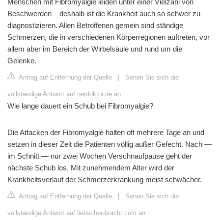
Menschen mit Fibromyalgie leiden unter einer Vielzahl von
Beschwerden – deshalb ist die Krankheit auch so schwer zu
diagnostizieren. Allen Betroffenen gemein sind ständige
Schmerzen, die in verschiedenen Körperregionen auftreten, vor
allem aber im Bereich der Wirbelsäule und rund um die
Gelenke.
Antrag auf Entfernung der Quelle
|
Sehen Sie sich die
vollständige Antwort auf netdoktor.de an
Wie lange dauert ein Schub bei Fibromyalgie?
Die Attacken der Fibromyalgie halten oft mehrere Tage an und
setzen in dieser Zeit die Patienten völlig außer Gefecht. Nach —
im Schnitt — nur zwei Wochen Verschnaufpause geht der
nächste Schub los. Mit zunehmendem Alter wird der
Krankheitsverlauf der Schmerzerkrankung meist schwächer.
Antrag auf Entfernung der Quelle
|
Sehen Sie sich die
vollständige Antwort auf liebscher-bracht.com an