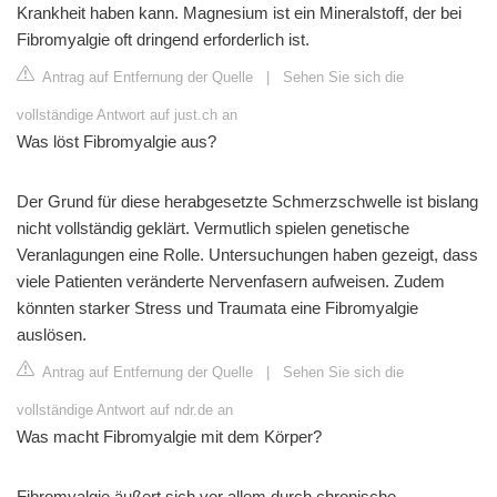
Krankheit haben kann. Magnesium ist ein Mineralstoff, der bei
Fibromyalgie oft dringend erforderlich ist.
Antrag auf Entfernung der Quelle
|
Sehen Sie sich die
vollständige Antwort auf just.ch an
Was löst Fibromyalgie aus?
Der Grund für diese herabgesetzte Schmerzschwelle ist bislang
nicht vollständig geklärt. Vermutlich spielen genetische
Veranlagungen eine Rolle. Untersuchungen haben gezeigt, dass
viele Patienten veränderte Nervenfasern aufweisen. Zudem
könnten starker Stress und Traumata eine Fibromyalgie
auslösen.
Antrag auf Entfernung der Quelle
|
Sehen Sie sich die
vollständige Antwort auf ndr.de an
Was macht Fibromyalgie mit dem Körper?
Fibromyalgie äußert sich vor allem durch chronische