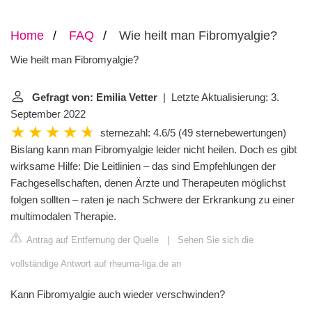
Home
FAQ
Wie heilt man Fibromyalgie?
Wie heilt man Fibromyalgie?
Gefragt von: Emilia Vetter
| Letzte Aktualisierung: 3.
September 2022
sternezahl: 4.6/5
(
49 sternebewertungen
)
Bislang kann man Fibromyalgie leider nicht heilen. Doch es gibt
wirksame Hilfe: Die Leitlinien – das sind Empfehlungen der
Fachgesellschaften, denen Ärzte und Therapeuten möglichst
folgen sollten – raten je nach Schwere der Erkrankung zu einer
multimodalen Therapie.
Antrag auf Entfernung der Quelle
|
Sehen Sie sich die
vollständige Antwort auf rheuma-liga.de an
Kann Fibromyalgie auch wieder verschwinden?