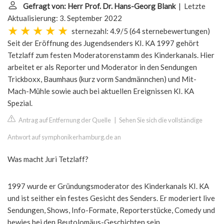
Gefragt von: Herr Prof. Dr. Hans-Georg Blank
| Letzte
Aktualisierung: 3. September 2022
sternezahl: 4.9/5
(
64 sternebewertungen
)
Seit der Eröffnung des Jugendsenders KI. KA 1997 gehört
Tetzlaff zum festen Moderatorenstamm des Kinderkanals. Hier
arbeitet er als Reporter und Moderator in den Sendungen
Trickboxx, Baumhaus (kurz vorm Sandmännchen) und Mit-
Mach-Mühle sowie auch bei aktuellen Ereignissen KI. KA
Spezial.
Antrag auf Entfernung der Quelle
|
Sehen Sie sich die vollständige
Antwort auf symphonikerhamburg.de an
Was macht Juri Tetzlaff?
1997 wurde er Gründungsmoderator des Kinderkanals KI. KA
und ist seither ein festes Gesicht des Senders. Er moderiert live
Sendungen, Shows, Info-Formate, Reporterstücke, Comedy und
bewies bei den Beutolomäus-Geschichten sein