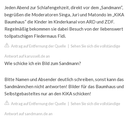
Jeden Abend zur Schlafengehzeit, direkt vor dem „Sandmann“,
begrüßen die Moderatoren Singa, Juri und Matondo im „KiKA
Baumhaus“ die Kinder im Kinderkanal von ARD und ZDF.
Regelmäßig bekommen sie dabei Besuch von der liebenswert
tollpatschigen Fledermaus Fidi.
Antrag auf Entfernung der Quelle
|
Sehen Sie sich die vollständige
Antwort auf karussell.de an
Wie schicke ich ein Bild zum Sandmann?
Bitte Namen und Absender deutlich schreiben, sonst kann das
Sandmännchen nicht antworten! Bilder für das Baumhaus und
Selbstgebasteltes nur an den KiKA schicken!
Antrag auf Entfernung der Quelle
|
Sehen Sie sich die vollständige
Antwort auf sandmann.de an