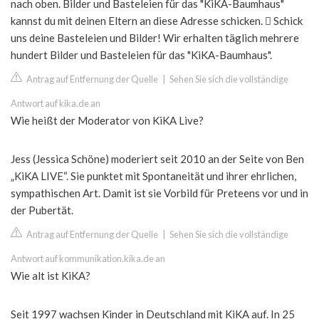
nach oben. Bilder und Basteleien für das "KiKA-Baumhaus"
kannst du mit deinen Eltern an diese Adresse schicken.  Schick
uns deine Basteleien und Bilder! Wir erhalten täglich mehrere
hundert Bilder und Basteleien für das "KiKA-Baumhaus".
Antrag auf Entfernung der Quelle
|
Sehen Sie sich die vollständige
Antwort auf kika.de an
Wie heißt der Moderator von KiKA Live?
Jess (Jessica Schöne) moderiert seit 2010 an der Seite von Ben
„KiKA LIVE“. Sie punktet mit Spontaneität und ihrer ehrlichen,
sympathischen Art. Damit ist sie Vorbild für Preteens vor und in
der Pubertät.
Antrag auf Entfernung der Quelle
|
Sehen Sie sich die vollständige
Antwort auf kommunikation.kika.de an
Wie alt ist KiKA?
Seit 1997 wachsen Kinder in Deutschland mit KiKA auf. In 25