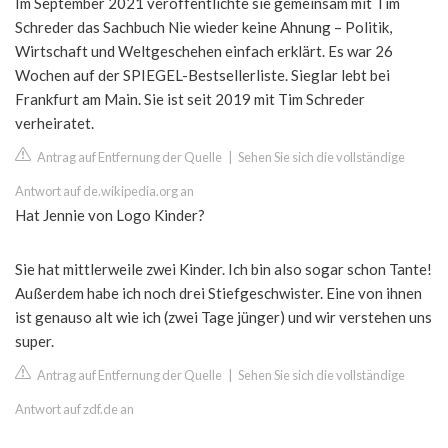
Im September 2021 veröffentlichte sie gemeinsam mit Tim
Schreder das Sachbuch Nie wieder keine Ahnung – Politik,
Wirtschaft und Weltgeschehen einfach erklärt. Es war 26
Wochen auf der SPIEGEL-Bestsellerliste. Sieglar lebt bei
Frankfurt am Main. Sie ist seit 2019 mit Tim Schreder
verheiratet.
Antrag auf Entfernung der Quelle
|
Sehen Sie sich die vollständige
Antwort auf de.wikipedia.org an
Hat Jennie von Logo Kinder?
Sie hat mittlerweile zwei Kinder. Ich bin also sogar schon Tante!
Außerdem habe ich noch drei Stiefgeschwister. Eine von ihnen
ist genauso alt wie ich (zwei Tage jünger) und wir verstehen uns
super.
Antrag auf Entfernung der Quelle
|
Sehen Sie sich die vollständige
Antwort auf zdf.de an