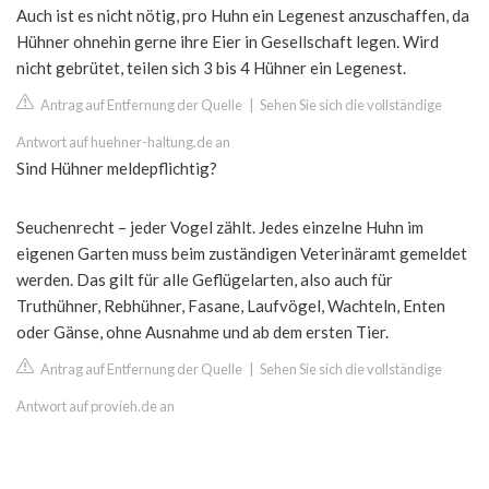
Auch ist es nicht nötig, pro Huhn ein Legenest anzuschaffen, da
Hühner ohnehin gerne ihre Eier in Gesellschaft legen. Wird
nicht gebrütet, teilen sich 3 bis 4 Hühner ein Legenest.
Antrag auf Entfernung der Quelle
|
Sehen Sie sich die vollständige
Antwort auf huehner-haltung.de an
Sind Hühner meldepflichtig?
Seuchenrecht – jeder Vogel zählt. Jedes einzelne Huhn im
eigenen Garten muss beim zuständigen Veterinäramt gemeldet
werden. Das gilt für alle Geflügelarten, also auch für
Truthühner, Rebhühner, Fasane, Laufvögel, Wachteln, Enten
oder Gänse, ohne Ausnahme und ab dem ersten Tier.
Antrag auf Entfernung der Quelle
|
Sehen Sie sich die vollständige
Antwort auf provieh.de an