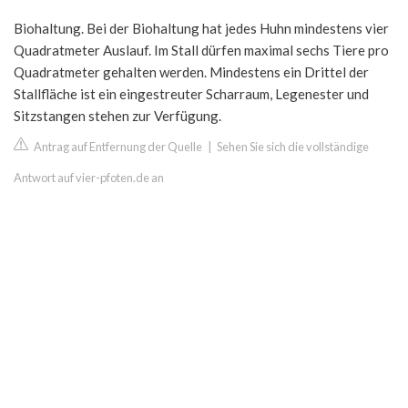
Biohaltung. Bei der Biohaltung hat jedes Huhn mindestens vier
Quadratmeter Auslauf. Im Stall dürfen maximal sechs Tiere pro
Quadratmeter gehalten werden. Mindestens ein Drittel der
Stallfläche ist ein eingestreuter Scharraum, Legenester und
Sitzstangen stehen zur Verfügung.
Antrag auf Entfernung der Quelle
|
Sehen Sie sich die vollständige
Antwort auf vier-pfoten.de an