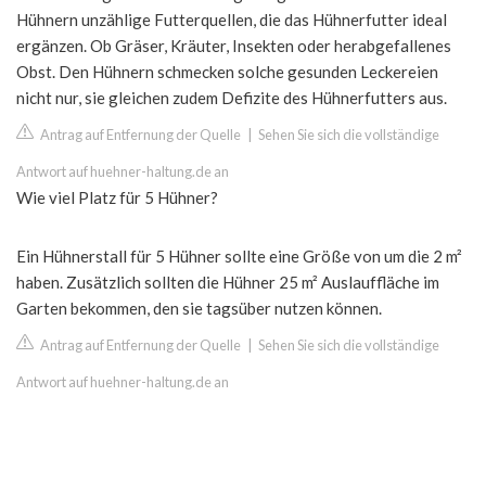
Hühnern unzählige Futterquellen, die das Hühnerfutter ideal
ergänzen. Ob Gräser, Kräuter, Insekten oder herabgefallenes
Obst. Den Hühnern schmecken solche gesunden Leckereien
nicht nur, sie gleichen zudem Defizite des Hühnerfutters aus.
Antrag auf Entfernung der Quelle
|
Sehen Sie sich die vollständige
Antwort auf huehner-haltung.de an
Wie viel Platz für 5 Hühner?
Ein Hühnerstall für 5 Hühner sollte eine Größe von um die 2 m²
haben. Zusätzlich sollten die Hühner 25 m² Auslauffläche im
Garten bekommen, den sie tagsüber nutzen können.
Antrag auf Entfernung der Quelle
|
Sehen Sie sich die vollständige
Antwort auf huehner-haltung.de an