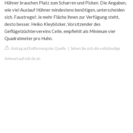
Hühner brauchen Platz zum Scharren und Picken. Die Angaben,
wie viel Auslauf Hühner mindestens benötigen, unterscheiden
sich. Faustregel: Je mehr Fläche ihnen zur Verfügung steht,
desto besser. Heiko Kleyböcker, Vorsitzender des
Geflügelzüchtervereins Celle, empfiehlt als Minimum vier
Quadratmeter pro Huhn.
Antrag auf Entfernung der Quelle
|
Sehen Sie sich die vollständige
Antwort auf ndr.de an