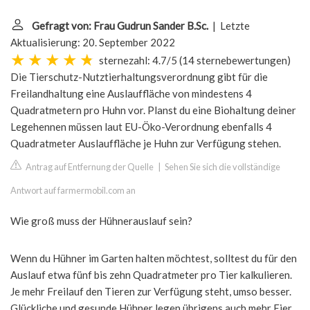
Gefragt von: Frau Gudrun Sander B.Sc.
| Letzte
Aktualisierung: 20. September 2022
sternezahl: 4.7/5
(
14 sternebewertungen
)
Die Tierschutz-Nutztierhaltungsverordnung gibt für die
Freilandhaltung eine Auslauffläche von mindestens 4
Quadratmetern pro Huhn vor. Planst du eine Biohaltung deiner
Legehennen müssen laut EU-Öko-Verordnung ebenfalls 4
Quadratmeter Auslauffläche je Huhn zur Verfügung stehen.
Antrag auf Entfernung der Quelle
|
Sehen Sie sich die vollständige
Antwort auf farmermobil.com an
Wie groß muss der Hühnerauslauf sein?
Wenn du Hühner im Garten halten möchtest, solltest du für den
Auslauf etwa fünf bis zehn Quadratmeter pro Tier kalkulieren.
Je mehr Freilauf den Tieren zur Verfügung steht, umso besser.
Glückliche und gesunde Hühner legen übrigens auch mehr Eier