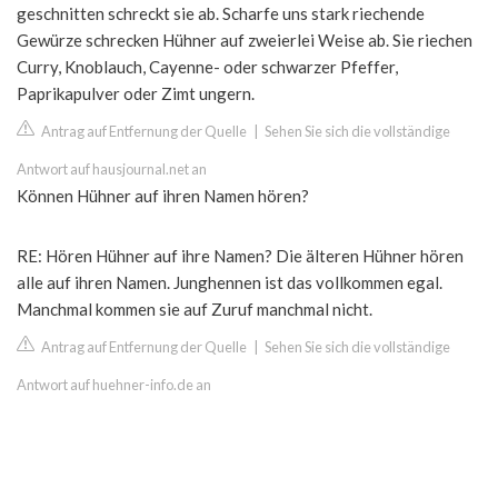
geschnitten schreckt sie ab. Scharfe uns stark riechende
Gewürze schrecken Hühner auf zweierlei Weise ab. Sie riechen
Curry, Knoblauch, Cayenne- oder schwarzer Pfeffer,
Paprikapulver oder Zimt ungern.
Antrag auf Entfernung der Quelle
|
Sehen Sie sich die vollständige
Antwort auf hausjournal.net an
Können Hühner auf ihren Namen hören?
RE: Hören Hühner auf ihre Namen? Die älteren Hühner hören
alle auf ihren Namen. Junghennen ist das vollkommen egal.
Manchmal kommen sie auf Zuruf manchmal nicht.
Antrag auf Entfernung der Quelle
|
Sehen Sie sich die vollständige
Antwort auf huehner-info.de an