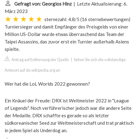
Gefragt von: Georgios Hinz
| Letzte Aktualisierung: 6.
März 2023
sternezahl: 4.8/5
(
16 sternebewertungen
)
Turniersieger und damit Empfänger des Preisgelds von einer
Million US-Dollar wurde etwas überraschend das Team der
Taipei Assassins, das zuvor erst ein Turnier außerhalb Asiens
spielte.
Antrag auf Entfernung der Quelle
|
Sehen Sie sich die vollständige
Antwort auf de.wikipedia.org an
Wer hat die LoL Worlds 2022 gewonnen?
Ein Knäuel der Freude: DRX ist Weltmeister 2022 in "League
of Legends". Noch verführerischer jedoch war die andere Seite
der Medaille. DRX schaffte es gerade so als letzter
südkoreanischer Seed zur Weltmeisterschaft und trat praktisch
in jedem Spiel als Underdog an.