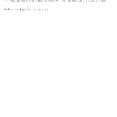
Antrag auf Entfernung der Quelle
|
Sehen Sie sich die vollständige
Antwort auf sportsmaniac.de an