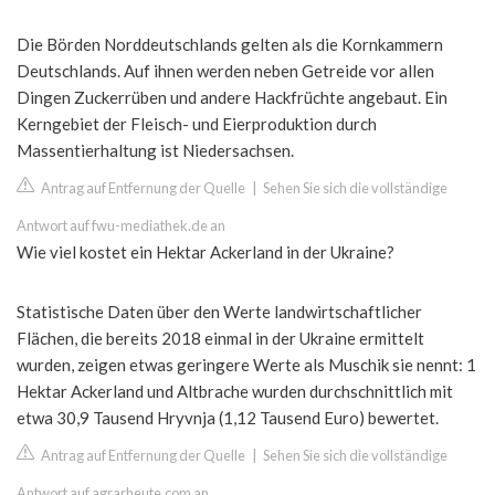
Die Börden Norddeutschlands gelten als die Kornkammern
Deutschlands. Auf ihnen werden neben Getreide vor allen
Dingen Zuckerrüben und andere Hackfrüchte angebaut. Ein
Kerngebiet der Fleisch- und Eierproduktion durch
Massentierhaltung ist Niedersachsen.
Antrag auf Entfernung der Quelle
|
Sehen Sie sich die vollständige
Antwort auf fwu-mediathek.de an
Wie viel kostet ein Hektar Ackerland in der Ukraine?
Statistische Daten über den Werte landwirtschaftlicher
Flächen, die bereits 2018 einmal in der Ukraine ermittelt
wurden, zeigen etwas geringere Werte als Muschik sie nennt: 1
Hektar Ackerland und Altbrache wurden durchschnittlich mit
etwa 30,9 Tausend Hryvnja (1,12 Tausend Euro) bewertet.
Antrag auf Entfernung der Quelle
|
Sehen Sie sich die vollständige
Antwort auf agrarheute.com an