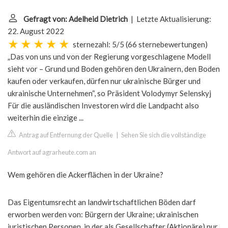
Gefragt von: Adelheid Dietrich
| Letzte Aktualisierung:
22. August 2022
sternezahl: 5/5
(
66 sternebewertungen
)
„Das von uns und von der Regierung vorgeschlagene Modell
sieht vor – Grund und Boden gehören den Ukrainern, den Boden
kaufen oder verkaufen, dürfen nur ukrainische Bürger und
ukrainische Unternehmen“, so Präsident Volodymyr Selenskyj
Für die ausländischen Investoren wird die Landpacht also
weiterhin die einzige ...
Antrag auf Entfernung der Quelle
|
Sehen Sie sich die vollständige
Antwort auf agrarheute.com an
Wem gehören die Ackerflächen in der Ukraine?
Das Eigentumsrecht an landwirtschaftlichen Böden darf
erworben werden von: Bürgern der Ukraine; ukrainischen
juristischen Personen, in der als Gesellschafter (Aktionäre) nur