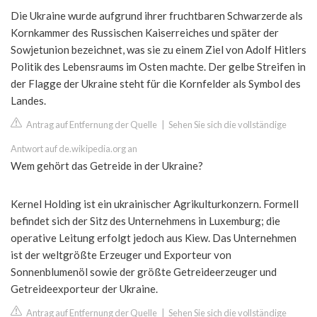
Die Ukraine wurde aufgrund ihrer fruchtbaren Schwarzerde als
Kornkammer des Russischen Kaiserreiches und später der
Sowjetunion bezeichnet, was sie zu einem Ziel von Adolf Hitlers
Politik des Lebensraums im Osten machte. Der gelbe Streifen in
der Flagge der Ukraine steht für die Kornfelder als Symbol des
Landes.
Antrag auf Entfernung der Quelle
|
Sehen Sie sich die vollständige
Antwort auf de.wikipedia.org an
Wem gehört das Getreide in der Ukraine?
Kernel Holding ist ein ukrainischer Agrikulturkonzern. Formell
befindet sich der Sitz des Unternehmens in Luxemburg; die
operative Leitung erfolgt jedoch aus Kiew. Das Unternehmen
ist der weltgrößte Erzeuger und Exporteur von
Sonnenblumenöl sowie der größte Getreideerzeuger und
Getreideexporteur der Ukraine.
Antrag auf Entfernung der Quelle
|
Sehen Sie sich die vollständige