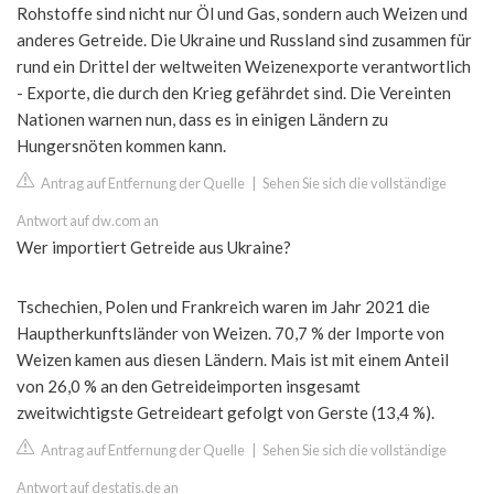
Rohstoffe sind nicht nur Öl und Gas, sondern auch Weizen und
anderes Getreide. Die Ukraine und Russland sind zusammen für
rund ein Drittel der weltweiten Weizenexporte verantwortlich
- Exporte, die durch den Krieg gefährdet sind. Die Vereinten
Nationen warnen nun, dass es in einigen Ländern zu
Hungersnöten kommen kann.
Antrag auf Entfernung der Quelle
|
Sehen Sie sich die vollständige
Antwort auf dw.com an
Wer importiert Getreide aus Ukraine?
Tschechien, Polen und Frankreich waren im Jahr 2021 die
Hauptherkunftsländer von Weizen. 70,7 % der Importe von
Weizen kamen aus diesen Ländern. Mais ist mit einem Anteil
von 26,0 % an den Getreideimporten insgesamt
zweitwichtigste Getreideart gefolgt von Gerste (13,4 %).
Antrag auf Entfernung der Quelle
|
Sehen Sie sich die vollständige
Antwort auf destatis.de an