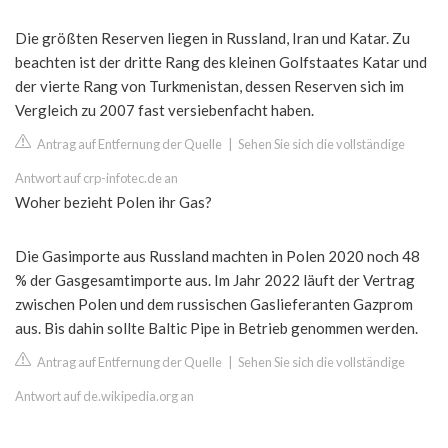
Die größten Reserven liegen in Russland, Iran und Katar. Zu
beachten ist der dritte Rang des kleinen Golfstaates Katar und
der vierte Rang von Turkmenistan, dessen Reserven sich im
Vergleich zu 2007 fast versiebenfacht haben.
Antrag auf Entfernung der Quelle
|
Sehen Sie sich die vollständige
Antwort auf crp-infotec.de an
Woher bezieht Polen ihr Gas?
Die Gasimporte aus Russland machten in Polen 2020 noch 48
% der Gasgesamtimporte aus. Im Jahr 2022 läuft der Vertrag
zwischen Polen und dem russischen Gaslieferanten Gazprom
aus. Bis dahin sollte Baltic Pipe in Betrieb genommen werden.
Antrag auf Entfernung der Quelle
|
Sehen Sie sich die vollständige
Antwort auf de.wikipedia.org an