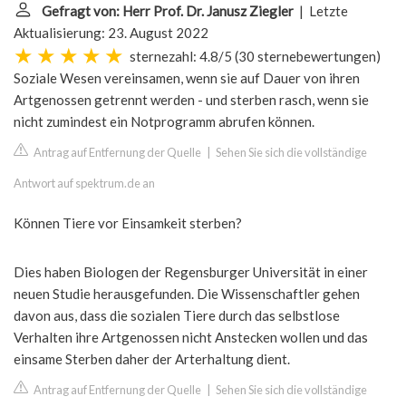
Gefragt von: Herr Prof. Dr. Janusz Ziegler
| Letzte
Aktualisierung: 23. August 2022
sternezahl: 4.8/5
(
30 sternebewertungen
)
Soziale Wesen vereinsamen, wenn sie auf Dauer von ihren
Artgenossen getrennt werden - und sterben rasch, wenn sie
nicht zumindest ein Notprogramm abrufen können.
Antrag auf Entfernung der Quelle
|
Sehen Sie sich die vollständige
Antwort auf spektrum.de an
Können Tiere vor Einsamkeit sterben?
Dies haben Biologen der Regensburger Universität in einer
neuen Studie herausgefunden. Die Wissenschaftler gehen
davon aus, dass die sozialen Tiere durch das selbstlose
Verhalten ihre Artgenossen nicht Anstecken wollen und das
einsame Sterben daher der Arterhaltung dient.
Antrag auf Entfernung der Quelle
|
Sehen Sie sich die vollständige