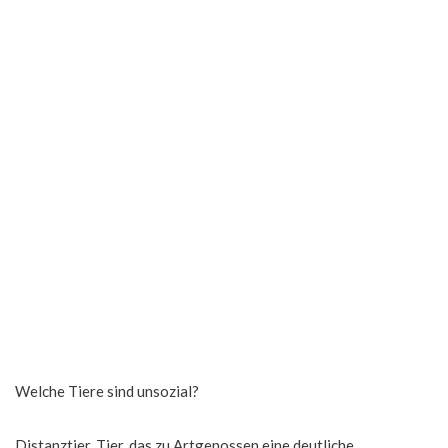
Welche Tiere sind unsozial?
Distanztier, Tier, das zu Artgenossen eine deutliche