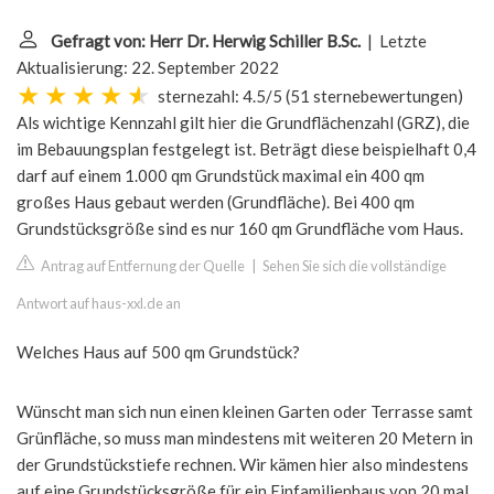
Gefragt von: Herr Dr. Herwig Schiller B.Sc.
| Letzte
Aktualisierung: 22. September 2022
sternezahl: 4.5/5
(
51 sternebewertungen
)
Als wichtige Kennzahl gilt hier die Grundflächenzahl (GRZ), die
im Bebauungsplan festgelegt ist. Beträgt diese beispielhaft 0,4
darf auf einem 1.000 qm Grundstück maximal ein 400 qm
großes Haus gebaut werden (Grundfläche). Bei 400 qm
Grundstücksgröße sind es nur 160 qm Grundfläche vom Haus.
Antrag auf Entfernung der Quelle
|
Sehen Sie sich die vollständige
Antwort auf haus-xxl.de an
Welches Haus auf 500 qm Grundstück?
Wünscht man sich nun einen kleinen Garten oder Terrasse samt
Grünfläche, so muss man mindestens mit weiteren 20 Metern in
der Grundstückstiefe rechnen. Wir kämen hier also mindestens
auf eine Grundstücksgröße für ein Einfamilienhaus von 20 mal