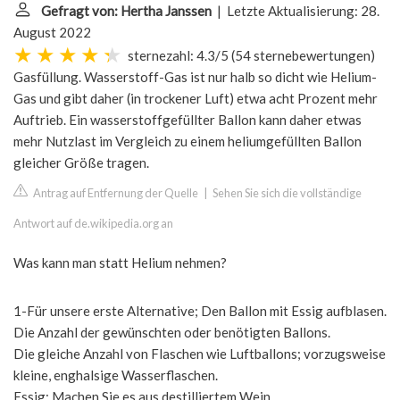
Gefragt von: Hertha Janssen
| Letzte Aktualisierung: 28.
August 2022
sternezahl: 4.3/5
(
54 sternebewertungen
)
Gasfüllung. Wasserstoff-Gas ist nur halb so dicht wie Helium-
Gas und gibt daher (in trockener Luft) etwa acht Prozent mehr
Auftrieb. Ein wasserstoffgefüllter Ballon kann daher etwas
mehr Nutzlast im Vergleich zu einem heliumgefüllten Ballon
gleicher Größe tragen.
Antrag auf Entfernung der Quelle
|
Sehen Sie sich die vollständige
Antwort auf de.wikipedia.org an
Was kann man statt Helium nehmen?
1-Für unsere erste Alternative; Den Ballon mit Essig aufblasen.
Die Anzahl der gewünschten oder benötigten Ballons.
Die gleiche Anzahl von Flaschen wie Luftballons; vorzugsweise
kleine, enghalsige Wasserflaschen.
Essig: Machen Sie es aus destilliertem Wein.