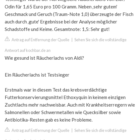
Odin für 1,65 Euro pro 100 Gramm. Neben ‚sehr gutem'
Geschmack und Geruch (Traum-Note 1,0) überzeugte der Fisch
auch durch ‚gute' Ergebnisse bei der Analyse möglicher
Schadstoffe und Keime. Gesamtnote: 1,5: Sehr gut!
Antrag auf Entfernung der Quelle
|
Sehen Sie sich die vollständige
Antwort auf kochbar.de an
Wie gesund ist Räucherlachs von Aldi?
Ein Räucherlachs ist Testsieger
Erstmals war in diesem Test das krebsverdächtige
Futterkonservierungsmittel Ethoxyquin in keinem einzigen
Zuchtlachs mehr nachweisbar. Auch mit Krankheitserregern wie
Salmonellen oder Schwermetallen wie Quecksilber sowie
Antibiotika-Resten gab es keine Probleme.
Antrag auf Entfernung der Quelle
|
Sehen Sie sich die vollständige