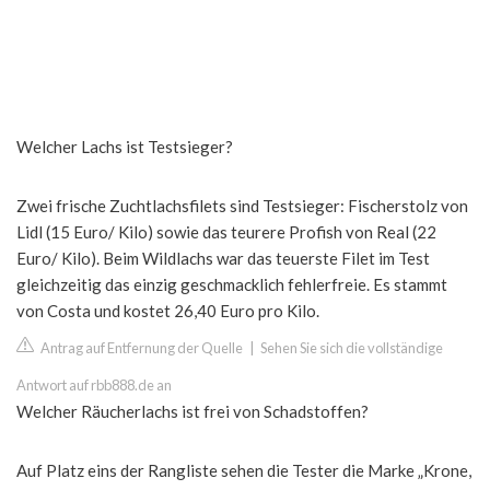
Welcher Lachs ist Testsieger?
Zwei frische Zuchtlachsfilets sind Testsieger: Fischerstolz von
Lidl (15 Euro/ Kilo) sowie das teurere Profish von Real (22
Euro/ Kilo). Beim Wildlachs war das teuerste Filet im Test
gleichzeitig das einzig geschmacklich fehlerfreie. Es stammt
von Costa und kostet 26,40 Euro pro Kilo.
Antrag auf Entfernung der Quelle
|
Sehen Sie sich die vollständige
Antwort auf rbb888.de an
Welcher Räucherlachs ist frei von Schadstoffen?
Auf Platz eins der Rangliste sehen die Tester die Marke „Krone,