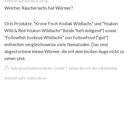
Antwort auf oekotest.de an
Welcher Räucherlachs hat Würmer?
Drei Produkte, "Krone Fisch Kodiak Wildlachs" und "Youkon
Wild & Red Youkon Wildlachs" (beide "befriedigend") sowie
"Followfish Sockeye Wildlachs" von Followfood ("gut")
enthielten vergleichsweise viele Nematoden. Das sind
abgestorbene kleine Würmer, die mit dem bloßen Auge nicht zu
sehen sind.
Antrag auf Entfernung der Quelle
|
Sehen Sie sich die vollständige
Antwort auf t-online.de an