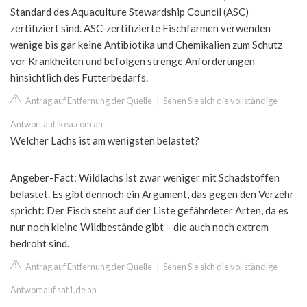
Standard des Aquaculture Stewardship Council (ASC)
zertifiziert sind. ASC-zertifizierte Fischfarmen verwenden
wenige bis gar keine Antibiotika und Chemikalien zum Schutz
vor Krankheiten und befolgen strenge Anforderungen
hinsichtlich des Futterbedarfs.
Antrag auf Entfernung der Quelle
|
Sehen Sie sich die vollständige
Antwort auf ikea.com an
Welcher Lachs ist am wenigsten belastet?
Angeber-Fact: Wildlachs ist zwar weniger mit Schadstoffen
belastet. Es gibt dennoch ein Argument, das gegen den Verzehr
spricht: Der Fisch steht auf der Liste gefährdeter Arten, da es
nur noch kleine Wildbestände gibt – die auch noch extrem
bedroht sind.
Antrag auf Entfernung der Quelle
|
Sehen Sie sich die vollständige
Antwort auf sat1.de an