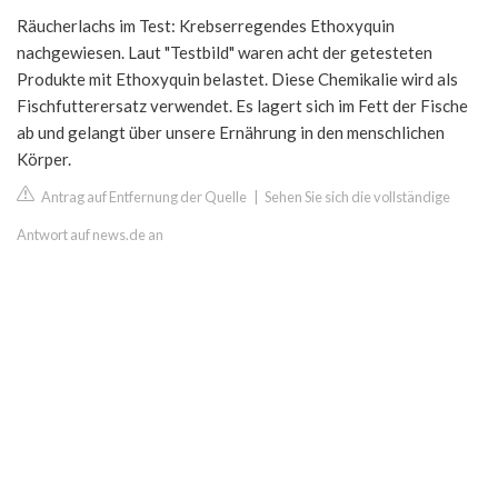
Räucherlachs im Test: Krebserregendes Ethoxyquin
nachgewiesen. Laut "Testbild" waren acht der getesteten
Produkte mit Ethoxyquin belastet. Diese Chemikalie wird als
Fischfutterersatz verwendet. Es lagert sich im Fett der Fische
ab und gelangt über unsere Ernährung in den menschlichen
Körper.
Antrag auf Entfernung der Quelle
|
Sehen Sie sich die vollständige
Antwort auf news.de an