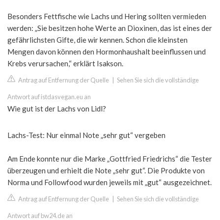
Besonders Fettfische wie Lachs und Hering sollten vermieden
werden: „Sie besitzen hohe Werte an Dioxinen, das ist eines der
gefährlichsten Gifte, die wir kennen. Schon die kleinsten
Mengen davon können den Hormonhaushalt beeinflussen und
Krebs verursachen,“ erklärt Isakson.
Antrag auf Entfernung der Quelle
|
Sehen Sie sich die vollständige
Antwort auf istdasvegan.eu an
Wie gut ist der Lachs von Lidl?
Lachs-Test: Nur einmal Note „sehr gut“ vergeben
Am Ende konnte nur die Marke „Gottfried Friedrichs“ die Tester
überzeugen und erhielt die Note „sehr gut“. Die Produkte von
Norma und Followfood wurden jeweils mit „gut“ ausgezeichnet.
Antrag auf Entfernung der Quelle
|
Sehen Sie sich die vollständige
Antwort auf bw24.de an