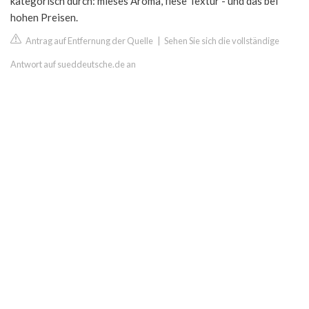
kategorisch durch: mieses Aroma, fiese Textur - und das bei
hohen Preisen.
Antrag auf Entfernung der Quelle
|
Sehen Sie sich die vollständige
Antwort auf sueddeutsche.de an