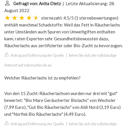
Gefragt von: Anita Dietz
| Letzte Aktualisierung: 28.
August 2022
sternezahl: 4.5/5
(
1 sternebewertungen
)
enthält manchmal Schadstoffe: Weil das Fett in Räucherlachs
unter Umständen auch Spuren von Umweltgiften enthalten
kann, raten Experten sehr Gesundheitsbewussten dazu,
Räucherlachs aus zertifizierter oder Bio-Zucht zu bevorzugen.
Antrag auf Entfernung der Quelle
|
Sehen Sie sich die vollständige
Antwort auf eatsmarter.de an
Welcher Räucherlachs ist zu empfehlen?
Von den 15 Zucht-Räucherlachsen wurden nur drei mit "gut"
bewertet: "Bio Mare Geräucherter Biolachs" von Wechsler
(7,99 Euro), "Gut Bio Räucherlachs" von Aldi Nord (3,19 Euro)
und "Norfisk Bio Räucherlachs" (4,49 Euro).
Antrag auf Entfernung der Quelle
|
Sehen Sie sich die vollständige