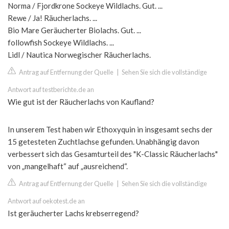
Norma / Fjordkrone Sockeye Wildlachs. Gut. ...
Rewe / Ja! Räucherlachs. ...
Bio Mare Geräucherter Biolachs. Gut. ...
followfish Sockeye Wildlachs. ...
Lidl / Nautica Norwegischer Räucherlachs.
Antrag auf Entfernung der Quelle
|
Sehen Sie sich die vollständige
Antwort auf testberichte.de an
Wie gut ist der Räucherlachs von Kaufland?
In unserem Test haben wir Ethoxyquin in insgesamt sechs der
15 getesteten Zuchtlachse gefunden. Unabhängig davon
verbessert sich das Gesamturteil des "K-Classic Räucherlachs"
von „mangelhaft“ auf „ausreichend“.
Antrag auf Entfernung der Quelle
|
Sehen Sie sich die vollständige
Antwort auf oekotest.de an
Ist geräucherter Lachs krebserregend?