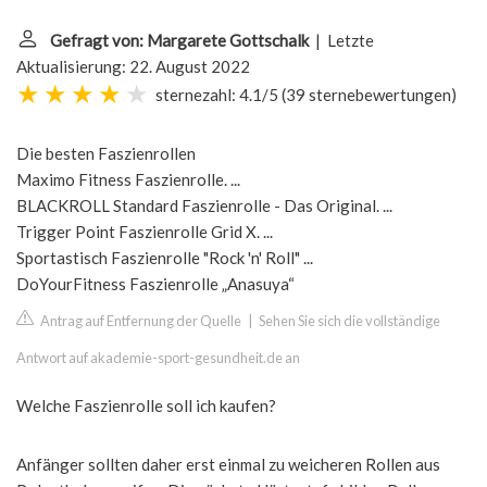
Gefragt von: Margarete Gottschalk
| Letzte
Aktualisierung: 22. August 2022
sternezahl: 4.1/5
(
39 sternebewertungen
)
Die besten Faszienrollen
Maximo Fitness Faszienrolle. ...
BLACKROLL Standard Faszienrolle - Das Original. ...
Trigger Point Faszienrolle Grid X. ...
Sportastisch Faszienrolle "Rock 'n' Roll" ...
DoYourFitness Faszienrolle „Anasuya“
Antrag auf Entfernung der Quelle
|
Sehen Sie sich die vollständige
Antwort auf akademie-sport-gesundheit.de an
Welche Faszienrolle soll ich kaufen?
Anfänger sollten daher erst einmal zu weicheren Rollen aus