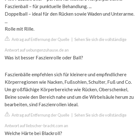
Faszienball – für punktuelle Behandlung. ...
Doppelball – ideal für den Rücken sowie Waden und Unterarme.
...
Rolle mit Rille.
Antrag auf Entfernung der Quelle
|
Sehen Sie sich die vollständige
Antwort auf uebungenzuhause.de an
Was ist besser Faszienrolle oder Ball?
Faszienbälle empfehlen sich für kleinere und empfindlichere
Körperregionen wie Nacken, Fußsohlen, Schulter, Fuß und Co.
Um großflächige Körperbereiche wie Rücken, Oberschenkel,
Beine sowie den Bereich nahe und um die Wirbelsäule herum zu
bearbeiten, sind Faszienrollen ideal.
Antrag auf Entfernung der Quelle
|
Sehen Sie sich die vollständige
Antwort auf liebscher-bracht.com an
Welche Härte bei Blackroll?