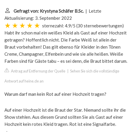
Gefragt von: Krystyna Schäfer B.Sc.
| Letzte
Aktualisierung: 3. September 2022
sternezahl: 4.9/5
(
30 sternebewertungen
)
Habt ihr schon mal ein weißes Kleid als Gast auf einer Hochzeit
getragen? Hoffentlich nicht. Die Farbe Weiß ist allein der
Braut vorbehalten! Das gilt ebenso für Kleider in den Tönen
Creme, Champagner, Elfenbein und wie sie alle heißen. Weiße
Farben sind für Gäste tabu – es sei denn, die Braut bittet darum.
Antrag auf Entfernung der Quelle
|
Sehen Sie sich die vollständige
Antwort auf heine.de an
Warum darf man kein Rot auf einer Hochzeit tragen?
Auf einer Hochzeit ist die Braut der Star. Niemand sollte ihr die
Show stehlen. Aus diesem Grund sollten Sie als Gast auf einer
Hochzeit kein rotes Kleid tragen. Rot ist eine Signalfarbe.