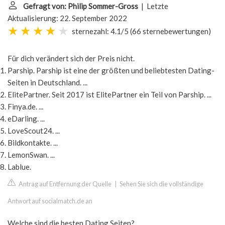
Gefragt von: Philip Sommer-Gross
| Letzte
Aktualisierung: 22. September 2022
sternezahl: 4.1/5
(
66 sternebewertungen
)
Für dich verändert sich der Preis nicht.
Parship. Parship ist eine der größten und beliebtesten Dating-
Seiten in Deutschland. ...
ElitePartner. Seit 2017 ist ElitePartner ein Teil von Parship. ...
Finya.de. ...
eDarling. ...
LoveScout24. ...
Bildkontakte. ...
LemonSwan. ...
Lablue.
Antrag auf Entfernung der Quelle
|
Sehen Sie sich die vollständige
Antwort auf socialmatch.de an
Welche sind die besten Dating Seiten?