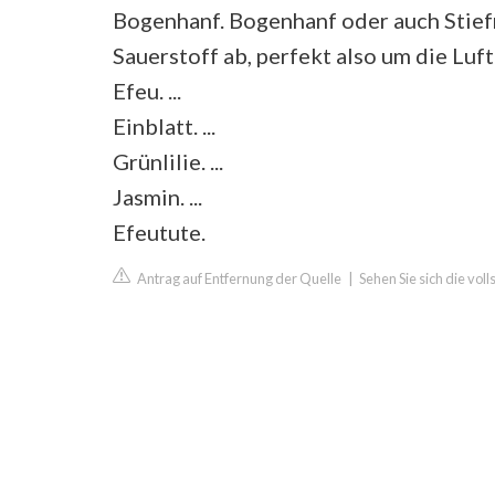
Bogenhanf. Bogenhanf oder auch Stief
Sauerstoff ab, perfekt also um die Luft 
Efeu. ...
Einblatt. ...
Grünlilie. ...
Jasmin. ...
Efeutute.
Antrag auf Entfernung der Quelle
|
Sehen Sie sich die vol