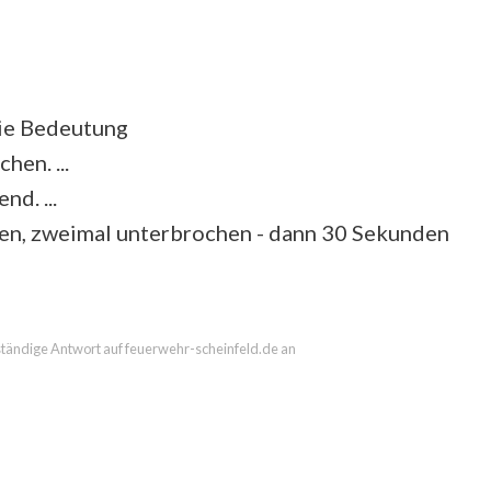
die Bedeutung
en. ...
d. ...
len, zweimal unterbrochen - dann 30 Sekunden
llständige Antwort auf feuerwehr-scheinfeld.de an