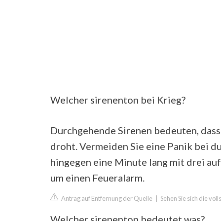
Welcher sirenenton bei Krieg?
Durchgehende Sirenen bedeuten, dass i
droht. Vermeiden Sie eine Panik bei d
hingegen eine Minute lang mit drei au
um einen Feueralarm.
Antrag auf Entfernung der Quelle
|
Sehen Sie sich die vol
Welcher sirenenton bedeutet was?