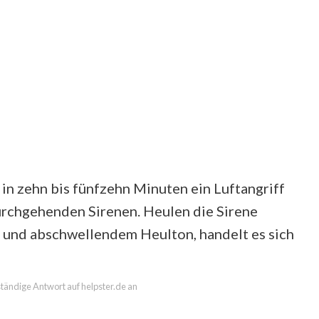
n zehn bis fünfzehn Minuten ein Luftangriff
urchgehenden Sirenen. Heulen die Sirene
f und abschwellendem Heulton, handelt es sich
lständige Antwort auf helpster.de an