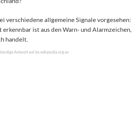
schland?
ei verschiedene allgemeine Signale vorgesehen:
 erkennbar ist aus den Warn- und Alarmzeichen,
h handelt.
lständige Antwort auf de.wikipedia.org an