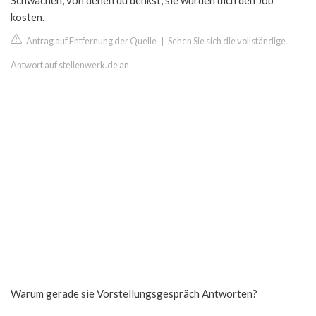
Schwächen, von denen du denkst, sie würden dich den Job
kosten.
Antrag auf Entfernung der Quelle
|
Sehen Sie sich die vollständige
Antwort auf stellenwerk.de an
Warum gerade sie Vorstellungsgespräch Antworten?