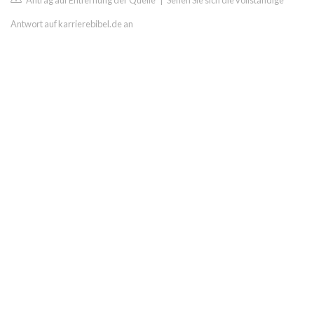
Antrag auf Entfernung der Quelle
|
Sehen Sie sich die vollständige
Antwort auf karrierebibel.de an