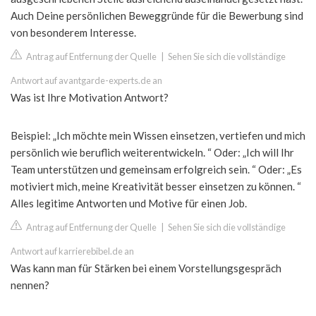
Auch Deine persönlichen Beweggründe für die Bewerbung sind
von besonderem Interesse.
Antrag auf Entfernung der Quelle
|
Sehen Sie sich die vollständige
Antwort auf avantgarde-experts.de an
Was ist Ihre Motivation Antwort?
Beispiel: „Ich möchte mein Wissen einsetzen, vertiefen und mich
persönlich wie beruflich weiterentwickeln. “ Oder: „Ich will Ihr
Team unterstützen und gemeinsam erfolgreich sein. “ Oder: „Es
motiviert mich, meine Kreativität besser einsetzen zu können. “
Alles legitime Antworten und Motive für einen Job.
Antrag auf Entfernung der Quelle
|
Sehen Sie sich die vollständige
Antwort auf karrierebibel.de an
Was kann man für Stärken bei einem Vorstellungsgespräch
nennen?