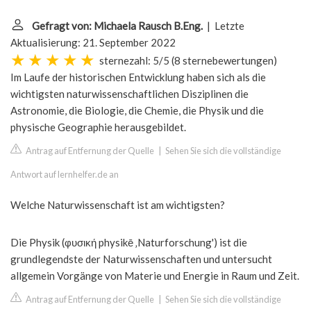
Gefragt von: Michaela Rausch B.Eng.
| Letzte
Aktualisierung: 21. September 2022
sternezahl: 5/5
(
8 sternebewertungen
)
Im Laufe der historischen Entwicklung haben sich als die
wichtigsten naturwissenschaftlichen Disziplinen die
Astronomie, die Biologie, die Chemie, die Physik und die
physische Geographie herausgebildet.
Antrag auf Entfernung der Quelle
|
Sehen Sie sich die vollständige
Antwort auf lernhelfer.de an
Welche Naturwissenschaft ist am wichtigsten?
Die Physik (φυσική physikē ‚Naturforschung') ist die
grundlegendste der Naturwissenschaften und untersucht
allgemein Vorgänge von Materie und Energie in Raum und Zeit.
Antrag auf Entfernung der Quelle
|
Sehen Sie sich die vollständige