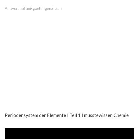
Antwort auf uni-goettingen.de an
Periodensystem der Elemente I Teil 1 I musstewissen Chemie