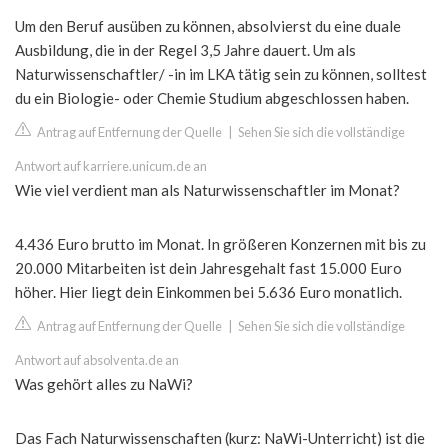
Um den Beruf ausüben zu können, absolvierst du eine duale
Ausbildung, die in der Regel 3,5 Jahre dauert. Um als
Naturwissenschaftler/ -in im LKA tätig sein zu können, solltest
du ein Biologie- oder Chemie Studium abgeschlossen haben.
Antrag auf Entfernung der Quelle
|
Sehen Sie sich die vollständige
Antwort auf karriere.unicum.de an
Wie viel verdient man als Naturwissenschaftler im Monat?
4.436 Euro brutto im Monat. In größeren Konzernen mit bis zu
20.000 Mitarbeiten ist dein Jahresgehalt fast 15.000 Euro
höher. Hier liegt dein Einkommen bei 5.636 Euro monatlich.
Antrag auf Entfernung der Quelle
|
Sehen Sie sich die vollständige
Antwort auf absolventa.de an
Was gehört alles zu NaWi?
Das Fach Naturwissenschaften (kurz: NaWi-Unterricht) ist die