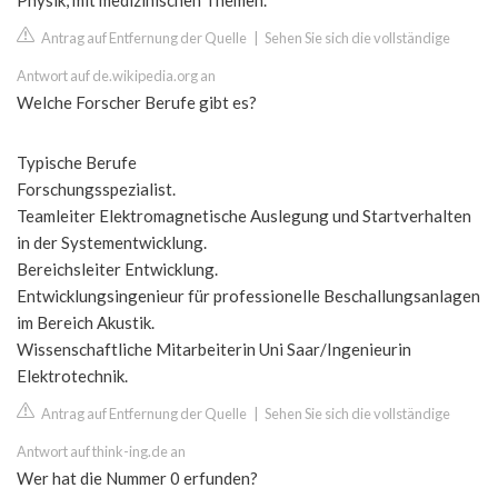
Physik, mit medizinischen Themen.
Antrag auf Entfernung der Quelle
|
Sehen Sie sich die vollständige
Antwort auf de.wikipedia.org an
Welche Forscher Berufe gibt es?
Typische Berufe
Forschungsspezialist.
Teamleiter Elektromagnetische Auslegung und Startverhalten
in der Systementwicklung.
Bereichsleiter Entwicklung.
Entwicklungsingenieur für professionelle Beschallungsanlagen
im Bereich Akustik.
Wissenschaftliche Mitarbeiterin Uni Saar/Ingenieurin
Elektrotechnik.
Antrag auf Entfernung der Quelle
|
Sehen Sie sich die vollständige
Antwort auf think-ing.de an
Wer hat die Nummer 0 erfunden?