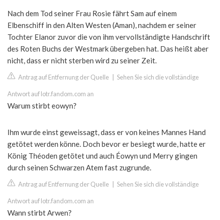
Nach dem Tod seiner Frau Rosie fährt Sam auf einem
Elbenschiff in den Alten Westen (Aman), nachdem er seiner
Tochter Elanor zuvor die von ihm vervollständigte Handschrift
des Roten Buchs der Westmark übergeben hat. Das heißt aber
nicht, dass er nicht sterben wird zu seiner Zeit.
Antrag auf Entfernung der Quelle
|
Sehen Sie sich die vollständige
Antwort auf lotr.fandom.com an
Warum stirbt eowyn?
Ihm wurde einst geweissagt, dass er von keines Mannes Hand
getötet werden könne. Doch bevor er besiegt wurde, hatte er
König Théoden getötet und auch Éowyn und Merry gingen
durch seinen Schwarzen Atem fast zugrunde.
Antrag auf Entfernung der Quelle
|
Sehen Sie sich die vollständige
Antwort auf lotr.fandom.com an
Wann stirbt Arwen?