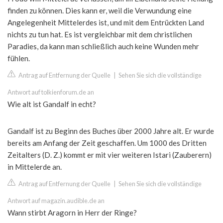
finden zu können. Dies kann er, weil die Verwundung eine
Angelegenheit Mittelerdes ist, und mit dem Entrückten Land
nichts zu tun hat. Es ist vergleichbar mit dem christlichen
Paradies, da kann man schließlich auch keine Wunden mehr
fühlen.
Antrag auf Entfernung der Quelle
|
Sehen Sie sich die vollständige
Antwort auf tolkienforum.de an
Wie alt ist Gandalf in echt?
Gandalf ist zu Beginn des Buches über 2000 Jahre alt. Er wurde
bereits am Anfang der Zeit geschaffen. Um 1000 des Dritten
Zeitalters (D. Z.) kommt er mit vier weiteren Istari (Zauberern)
in Mittelerde an.
Antrag auf Entfernung der Quelle
|
Sehen Sie sich die vollständige
Antwort auf magazin.audible.de an
Wann stirbt Aragorn in Herr der Ringe?