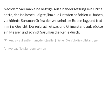
Nachdem Saruman eine heftige Auseinandersetzung mit Gríma
hatte, der ihn beschuldigte, ihm alle Untaten befohlen zu haben,
verhöhnte Saruman Gríma der winselnd am Boden lag, und trat
ihm ins Gesicht. Da zerbrach etwas und Gríma stand auf, zückte
ein Messer und schnitt Saruman die Kehle durch.
Antrag auf Entfernung der Quelle
|
Sehen Sie sich die vollständige
Antwort auf lotr.fandom.com an