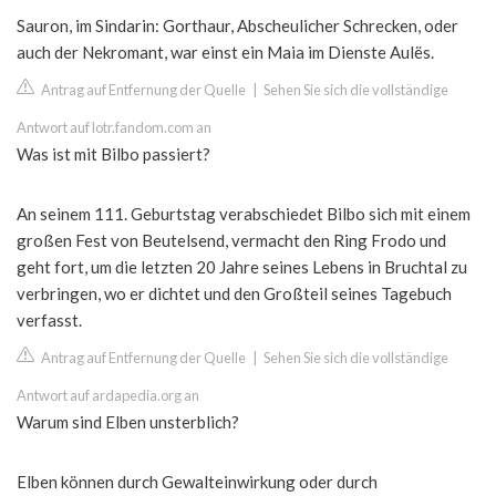
Sauron, im Sindarin: Gorthaur, Abscheulicher Schrecken, oder
auch der Nekromant, war einst ein Maia im Dienste Aulës.
Antrag auf Entfernung der Quelle
|
Sehen Sie sich die vollständige
Antwort auf lotr.fandom.com an
Was ist mit Bilbo passiert?
An seinem 111. Geburtstag verabschiedet Bilbo sich mit einem
großen Fest von Beutelsend, vermacht den Ring Frodo und
geht fort, um die letzten 20 Jahre seines Lebens in Bruchtal zu
verbringen, wo er dichtet und den Großteil seines Tagebuch
verfasst.
Antrag auf Entfernung der Quelle
|
Sehen Sie sich die vollständige
Antwort auf ardapedia.org an
Warum sind Elben unsterblich?
Elben können durch Gewalteinwirkung oder durch