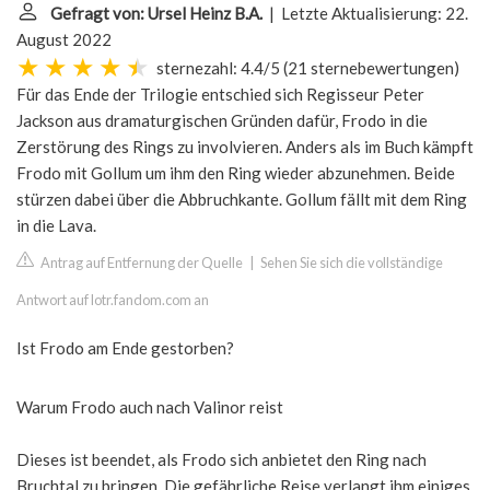
Gefragt von: Ursel Heinz B.A.
| Letzte Aktualisierung: 22.
August 2022
sternezahl: 4.4/5
(
21 sternebewertungen
)
Für das Ende der Trilogie entschied sich Regisseur Peter
Jackson aus dramaturgischen Gründen dafür, Frodo in die
Zerstörung des Rings zu involvieren. Anders als im Buch kämpft
Frodo mit Gollum um ihm den Ring wieder abzunehmen. Beide
stürzen dabei über die Abbruchkante. Gollum fällt mit dem Ring
in die Lava.
Antrag auf Entfernung der Quelle
|
Sehen Sie sich die vollständige
Antwort auf lotr.fandom.com an
Ist Frodo am Ende gestorben?
Warum Frodo auch nach Valinor reist
Dieses ist beendet, als Frodo sich anbietet den Ring nach
Bruchtal zu bringen. Die gefährliche Reise verlangt ihm einiges