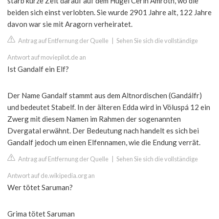
starb kurze Zeit darauf auf dem Hügel Cerin Amroth, wo die
beiden sich einst verlobten. Sie wurde 2901 Jahre alt, 122 Jahre
davon war sie mit Aragorn verheiratet.
Antrag auf Entfernung der Quelle
|
Sehen Sie sich die vollständige
Antwort auf moviepilot.de an
Ist Gandalf ein Elf?
Der Name Gandalf stammt aus dem Altnordischen (Gandálfr)
und bedeutet Stabelf. In der älteren Edda wird in Völuspá 12 ein
Zwerg mit diesem Namen im Rahmen der sogenannten
Dvergatal erwähnt. Der Bedeutung nach handelt es sich bei
Gandalf jedoch um einen Elfennamen, wie die Endung verrät.
Antrag auf Entfernung der Quelle
|
Sehen Sie sich die vollständige
Antwort auf de.wikipedia.org an
Wer tötet Saruman?
Grima tötet Saruman