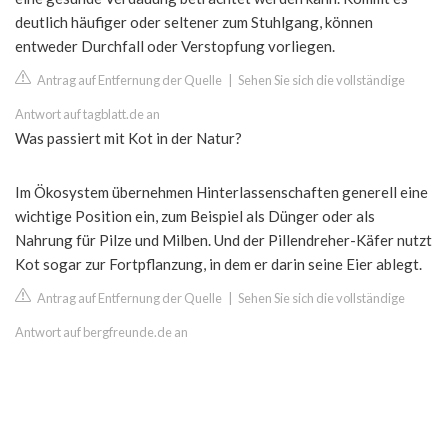
deutlich häufiger oder seltener zum Stuhlgang, können
entweder Durchfall oder Verstopfung vorliegen.
Antrag auf Entfernung der Quelle
|
Sehen Sie sich die vollständige
Antwort auf tagblatt.de an
Was passiert mit Kot in der Natur?
Im Ökosystem übernehmen Hinterlassenschaften generell eine
wichtige Position ein, zum Beispiel als Dünger oder als
Nahrung für Pilze und Milben. Und der Pillendreher-Käfer nutzt
Kot sogar zur Fortpflanzung, in dem er darin seine Eier ablegt.
Antrag auf Entfernung der Quelle
|
Sehen Sie sich die vollständige
Antwort auf bergfreunde.de an