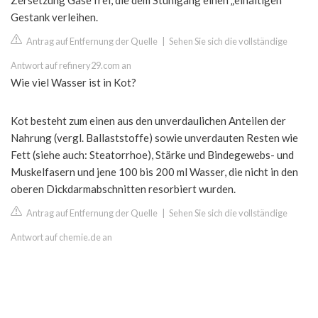
Zersetzung Gase frei, die dem Stuhlgang einen „eihaltigen“
Gestank verleihen.
Antrag auf Entfernung der Quelle
|
Sehen Sie sich die vollständige
Antwort auf refinery29.com an
Wie viel Wasser ist in Kot?
Kot besteht zum einen aus den unverdaulichen Anteilen der
Nahrung (vergl. Ballaststoffe) sowie unverdauten Resten wie
Fett (siehe auch: Steatorrhoe), Stärke und Bindegewebs- und
Muskelfasern und jene 100 bis 200 ml Wasser, die nicht in den
oberen Dickdarmabschnitten resorbiert wurden.
Antrag auf Entfernung der Quelle
|
Sehen Sie sich die vollständige
Antwort auf chemie.de an