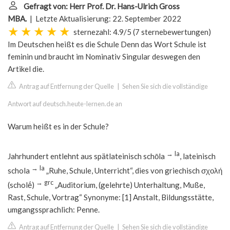
Gefragt von: Herr Prof. Dr. Hans-Ulrich Gross
MBA.
| Letzte Aktualisierung: 22. September 2022
sternezahl: 4.9/5
(
7 sternebewertungen
)
Im Deutschen heißt es die Schule Denn das Wort Schule ist
feminin und braucht im Nominativ Singular deswegen den
Artikel die.
Antrag auf Entfernung der Quelle
|
Sehen Sie sich die vollständige
Antwort auf deutsch.heute-lernen.de an
Warum heißt es in der Schule?
→
la
Jahrhundert entlehnt aus spätlateinisch schōla
, lateinisch
→
la
schola
„Ruhe, Schule, Unterricht“, dies von griechisch σχολή
→
grc
(scholḗ)
„Auditorium, (gelehrte) Unterhaltung, Muße,
Rast, Schule, Vortrag“ Synonyme: [1] Anstalt, Bildungsstätte,
umgangssprachlich: Penne.
Antrag auf Entfernung der Quelle
|
Sehen Sie sich die vollständige