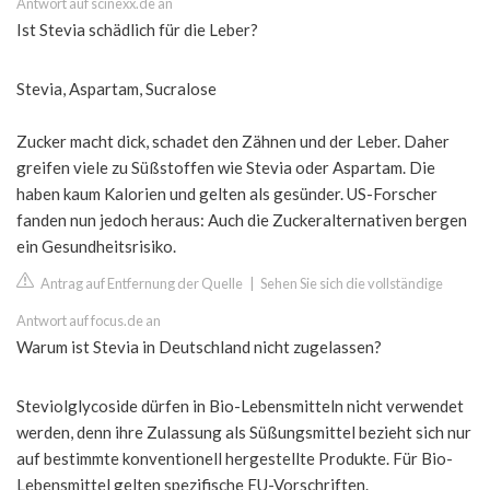
Antwort auf scinexx.de an
Ist Stevia schädlich für die Leber?
Stevia, Aspartam, Sucralose
Zucker macht dick, schadet den Zähnen und der Leber. Daher
greifen viele zu Süßstoffen wie Stevia oder Aspartam. Die
haben kaum Kalorien und gelten als gesünder. US-Forscher
fanden nun jedoch heraus: Auch die Zuckeralternativen bergen
ein Gesundheitsrisiko.
Antrag auf Entfernung der Quelle
|
Sehen Sie sich die vollständige
Antwort auf focus.de an
Warum ist Stevia in Deutschland nicht zugelassen?
Steviolglycoside dürfen in Bio-Lebensmitteln nicht verwendet
werden, denn ihre Zulassung als Süßungsmittel bezieht sich nur
auf bestimmte konventionell hergestellte Produkte. Für Bio-
Lebensmittel gelten spezifische EU-Vorschriften.