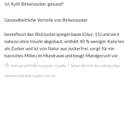
Ist Xylit Birkenzucker gesund?
Gesundheitliche Vorteile von Birkenzucker
beeinflusst den Blutzuckerspiegel kaum (Glyx: 11) und wird
nahezu ohne Insulin abgebaut. enthält 40 % weniger Kalorien
als Zucker und ist von Natur aus zuckerfrei. sorgt für ein
basisches Milieu im Mundraum und beugt Mundgeruch vor.
Antrag auf Entfernung der Quelle
|
Sehen Sie sich die vollständige
Antwort auf birkengold.com an