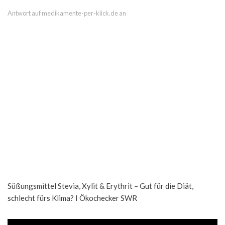
Antwort auf medikamente-per-klick.de an
Süßungsmittel Stevia, Xylit & Erythrit – Gut für die Diät,
schlecht fürs Klima? I Ökochecker SWR