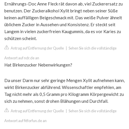
Ernährungs-Doc Anne Fleck rät davon ab, viel Zuckerersatz zu
benutzen. Der Zuckeralkohol Xylit bringt neben seiner Süße
keinen auffälligen Beigeschmack mit. Das weiße Pulver ähnelt
üblichem Zucker in Aussehen und Konsistenz. Er steckt seit
Langem in vielen zuckerfreien Kaugummis, da es vor Karies zu
schützen scheint.
Antrag auf Entfernung der Quelle
|
Sehen Sie sich die vollständige
Antwort auf ndr.de an
Hat Birkenzucker Nebenwirkungen?
Da unser Darm nur sehr geringe Mengen Xylit aufnehmen kann,
wirkt Birkenzucker abführend. Wissenschaftler empfehlen, am
Tag nicht mehr als 0,5 Gramm pro Kilogramm Körpergewicht zu
sich zu nehmen, sonst drohen Blähungen und Durchfall.
Antrag auf Entfernung der Quelle
|
Sehen Sie sich die vollständige
Antwort auf fitforfun.de an