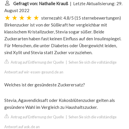
Gefragt von: Nathalie Krauß
| Letzte Aktualisierung: 29.
August 2022
sternezahl: 4.8/5
(
15 sternebewertungen
)
Birkenzucker ist von der Süßkraft her vergleichbar mit
klassischem Kristallzucker, Stevia sogar süßer. Beide
Zuckerarten haben fast keinen Einfluss auf den Insulinspiegel.
Für Menschen, die unter Diabetes oder Übergewicht leiden,
sind Xylit und Stevia statt Zucker vorzuziehen.
Antrag auf Entfernung der Quelle
|
Sehen Sie sich die vollständige
Antwort auf wir-essen-gesund.de an
Welches ist der gesündeste Zuckerersatz?
Stevia, Agavendicksaft oder Kokosblütenzucker gelten als
gesündere Wahl im Vergleich zu Haushaltszucker.
Antrag auf Entfernung der Quelle
|
Sehen Sie sich die vollständige
Antwort auf aok.de an