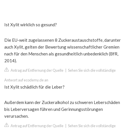
Ist Xylit wirklich so gesund?
Die EU-weit zugelassenen 8 Zuckeraustauschstoffe, darunter
auch Xylit, gelten der Bewertung wissenschaftlicher Gremien
nach für den Menschen als gesundheitlich unbedenklich (BfR,
2014).
Antrag auf Entfernung der Quelle
|
Sehen Sie sich die vollständige
Antwort auf ecodemy.de an
Ist Xylit schädlich für die Leber?
Außerdem kann der Zuckeralkohol zu schweren Leberschäden
bis Leberversagen führen und Gerinnungsstörungen
verursachen.
Antrag auf Entfernung der Quelle
|
Sehen Sie sich die vollständige