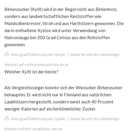
Birkenzucker (Xylit) wird in der Regel nicht aus Birkenholz,
sondern aus landwirtschaftlichen Reststoffen wie
Maiskolbentrester, Stroh und aus Harthölzern gewonnen. Die
darin enthaltene Xylose wird unter Verwendung von
Natronlauge bei 200 Grad Celsius aus den Rohstoffen
gewonnen.
Antrag auf Entfernung der Quelle
|
Sehen Sie sich die vollständige
Antwort auf verbraucherzentrale.de an
Welcher Xylit ist der beste?
Als Vergleichssieger konnte sich der Wiezucker Birkenzucker
behaupten. Er wird nicht nur in Finnland aus natürlichen
Laubhölzern hergestellt, sondern weist auch 40 Prozent
weniger Kalorien auf als herkömmlicher Zucker.
Antrag auf Entfernung der Quelle
|
Sehen Sie sich die vollständige
Antwort auf test-vergleiche.com an