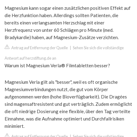
Magnesium kann sogar einen zusätzlichen positiven Effekt auf
die Herzfunktion haben. Allerdings sollten Patienten, die
bereits einen verlangsamten Herzschlag mit einer
Herzfrequenz von unter 60 Schlägen pro Minute (med.
Bradykardie) haben, auf Magnesium-Zusätze verzichten.
Antrag auf Entfernung der Quelle
|
Sehen Sie sich die vollständige
Antwort auf herzstiftung.de an
Warum ist Magnesium Verla® Filmtabletten besser?
Magnesium Verla gilt als "besser", weil es oft organische
Magnesiumverbindungen nutzt, die gut vom Körper
aufgenommen werden (hohe Bioverfügbarkeit). Die Dragées
sind magensaftresistent und gut verträglich. Zudem ermöglicht
die oft niedrige Dosierung eine flexible, über den Tag verteilte
Einnahme, was die Aufnahme optimiert und Durchfallrisiken
minimiert.
Antrag auf Entfernung der Quelle
|
Sehen Sie sich die vollständige