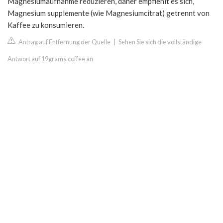
Magnesiumaufnahme reduzieren, daher empfiehlt es sich,
Magnesium supplemente (wie Magnesiumcitrat) getrennt von
Kaffee zu konsumieren.
Antrag auf Entfernung der Quelle
|
Sehen Sie sich die vollständige
Antwort auf 19grams.coffee an