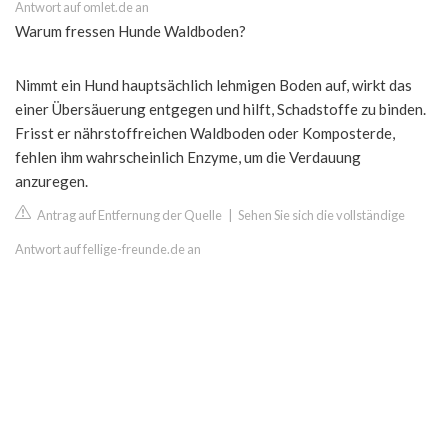
Antwort auf omlet.de an
Warum fressen Hunde Waldboden?
Nimmt ein Hund hauptsächlich lehmigen Boden auf, wirkt das
einer Übersäuerung entgegen und hilft, Schadstoffe zu binden.
Frisst er nährstoffreichen Waldboden oder Komposterde,
fehlen ihm wahrscheinlich Enzyme, um die Verdauung
anzuregen.
Antrag auf Entfernung der Quelle
|
Sehen Sie sich die vollständige
Antwort auf fellige-freunde.de an