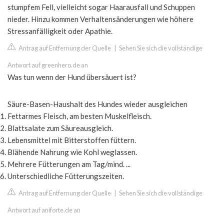
stumpfem Fell, vielleicht sogar Haarausfall und Schuppen
nieder. Hinzu kommen Verhaltensänderungen wie höhere
Stressanfälligkeit oder Apathie.
Antrag auf Entfernung der Quelle
|
Sehen Sie sich die vollständige
Antwort auf greenhero.de an
Was tun wenn der Hund übersäuert ist?
Säure-Basen-Haushalt des Hundes wieder ausgleichen
Fettarmes Fleisch, am besten Muskelfleisch.
Blattsalate zum Säureausgleich.
Lebensmittel mit Bitterstoffen füttern.
Blähende Nahrung wie Kohl weglassen.
Mehrere Fütterungen am Tag/mind. ...
Unterschiedliche Fütterungszeiten.
Antrag auf Entfernung der Quelle
|
Sehen Sie sich die vollständige
Antwort auf aniforte.de an