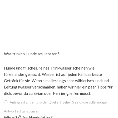
Was trinken Hunde am liebsten?
Hunde und frisches, reines Trinkwasser scheinen wie
füreinander gemacht. Wasser ist auf jeden Fall das beste
Getränk für sie. Wenn sie allerdings sehr wählerisch sind und
Leitungswasser verschmähen, haben wir hier ein paar Tipps für
dich, bevor du zu Evian oder Perrier greifen musst.
Antrag auf Entfernung der Quelle
|
Sehen Sie sich die vollständige
Antwort auf tails.com an
Wie oft Öl ins Hundefutter?