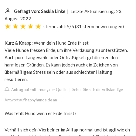
Gefragt von: Saskia Linke
| Letzte Aktualisierung: 23.
August 2022
sternezahl: 5/5
(
31 sternebewertungen
)
Kurz & Knapp: Wenn dein Hund Erde frisst
Viele Hunde fressen Erde, um ihre Verdauung zu unterstützen.
Auch pure Langeweile oder Gefräßigkeit gehören zu den
harmlosen Gründen. Es kann jedoch auch ein Zeichen von
übermäßigem Stress sein oder aus schlechter Haltung
resultieren.
Antrag auf Entfernung der Quelle
|
Sehen Sie sich die vollständige
Antwort auf happyhunde.de an
Was fehlt Hund wenn er Erde frisst?
Verhält sich dein Vierbeiner im Alltag normal und ist agil wie eh