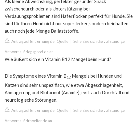
Als kleine Abwechslung, perfekter gesunder Snack
zwischendurch oder als Unterstützung bei
Verdauungsproblemen sind Haferflocken perfekt für Hunde. Sie
sind für Ihren Hund nicht nur super lecker, sondern beinhalten
auch noch jede Menge Ballaststoffe.
Antrag auf Entfernung der Quelle
|
Sehen Sie sich die vollständige
Antwort auf dogsgood.de an
Wie äußert sich ein Vitamin B12 Mangel beim Hund?
Die Symptome eines Vitamin B
Mangels bei Hunden und
12
Katzen sind sehr unspezifisch, wie etwa Abgeschlagenheit,
Abmagerung und Blutarmut (Anämie), evtl. auch Durchfall und
neurologische Störungen.
Antrag auf Entfernung der Quelle
|
Sehen Sie sich die vollständige
Antwort auf drhoelter.de an