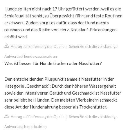
Hunde sollten nicht nach 17 Uhr gefüttert werden, weil es die
Schlafqualität senkt, zu Übergewicht führt und feste Routinen
erschwert. Zudem sorgt es dafür, dass der Hund nachts
rausmuss und das Risiko von Herz-Kreislauf-Erkrankungen
erhöht wird.
Antrag auf Entfernung der Quelle
|
Sehen Sie sich die vollständige
Antwort auf hunde-zauber.de an
Was ist besser für Hunde trocken oder Nassfutter?
Den entscheidenden Pluspunkt sammelt Nassfutter in der
Kategorie „Geschmack“: Durch den höheren Wassergehalt
sowie den intensiveren Geruch und Geschmack ist Nassfutter
sehr beliebt bei Hunden. Den meisten Vierbeinern schmeckt
diese Art der Hundenahrung besser als Trockenfutter.
Antrag auf Entfernung der Quelle
|
Sehen Sie sich die vollständige
Antwort auf tenetrio.de an