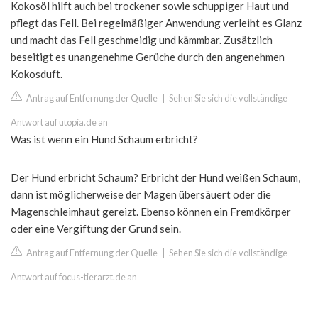
Kokosöl hilft auch bei trockener sowie schuppiger Haut und
pflegt das Fell. Bei regelmäßiger Anwendung verleiht es Glanz
und macht das Fell geschmeidig und kämmbar. Zusätzlich
beseitigt es unangenehme Gerüche durch den angenehmen
Kokosduft.
Antrag auf Entfernung der Quelle
|
Sehen Sie sich die vollständige
Antwort auf utopia.de an
Was ist wenn ein Hund Schaum erbricht?
Der Hund erbricht Schaum? Erbricht der Hund weißen Schaum,
dann ist möglicherweise der Magen übersäuert oder die
Magenschleimhaut gereizt. Ebenso können ein Fremdkörper
oder eine Vergiftung der Grund sein.
Antrag auf Entfernung der Quelle
|
Sehen Sie sich die vollständige
Antwort auf focus-tierarzt.de an