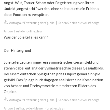
Angst, Wut, Trauer, Scham oder Begeisterung von ihrem
Umfeld „angesteckt“ werden, ohne selbst durch ein Erlebnis
diese Emotion zu verspüren.
Antrag auf Entfernung der Quelle
|
Sehen Sie sich die vollständige
Antwort auf idw-online.de an
Was der Spiegel alles kann?
Der Hintergrund
Spiegel erzeugen immer ein symmetrisches Gesamtbild und
stehen dabei entlang der Symmetrieachse dieses Gesamtbilds.
Bei einem einfachen Spiegel hat jedes Objekt genau ein Spie
gelbild. Das Spiegelbuch dagegen realisiert eine Kombination
von Achsen und Drehsymmetrie mit mehreren Bildern des
Objekts.
Antrag auf Entfernung der Quelle
|
Sehen Sie sich die vollständige
Antwort auf haus-der-kleinen-forscher.de an