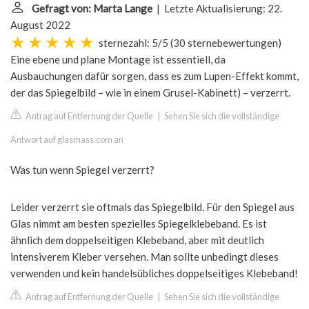
Gefragt von: Marta Lange
| Letzte Aktualisierung: 22.
August 2022
sternezahl: 5/5
(
30 sternebewertungen
)
Eine ebene und plane Montage ist essentiell, da
Ausbauchungen dafür sorgen, dass es zum Lupen-Effekt kommt,
der das Spiegelbild – wie in einem Grusel-Kabinett) – verzerrt.
Antrag auf Entfernung der Quelle
|
Sehen Sie sich die vollständige
Antwort auf glasmass.com an
Was tun wenn Spiegel verzerrt?
Leider verzerrt sie oftmals das Spiegelbild. Für den Spiegel aus
Glas nimmt am besten spezielles Spiegelklebeband. Es ist
ähnlich dem doppelseitigen Klebeband, aber mit deutlich
intensiverem Kleber versehen. Man sollte unbedingt dieses
verwenden und kein handelsübliches doppelseitiges Klebeband!
Antrag auf Entfernung der Quelle
|
Sehen Sie sich die vollständige