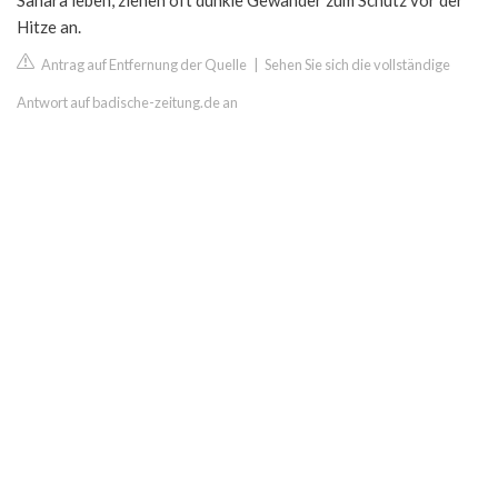
Sahara leben, ziehen oft dunkle Gewänder zum Schutz vor der
Hitze an.
Antrag auf Entfernung der Quelle
|
Sehen Sie sich die vollständige
Antwort auf badische-zeitung.de an