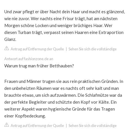
Und zwar pflegt er über Nacht dein Haar und macht es glänzend,
wie nie zuvor. Wer nachts eine Frisur trägt, hat am nächsten
Morgen schöne Locken und weniger brüchiges Haar. Wer
diesen Turban trägt, verpasst seinen Haaren eine Extraportion
Glanz.
Antrag auf Entfernung der Quelle
|
Sehen Sie sich die vollständige
Antwort auf fashionzone.de an
Warum trug man früher Betthauben?
Frauen und Männer trugen sie aus rein praktischen Gründen. In
den unbeheizten Räumen war es nachts oft sehr kalt und man
brauchte etwas, um sich aufzuwärmen. Die Schlafmütze war da
der perfekte Begleiter und schützte den Kopf vor Kälte. Ein
weiterer Aspekt waren hygienische Gründe für das Tragen
einer Kopfbedeckung.
Antrag auf Entfernung der Quelle
|
Sehen Sie sich die vollständige