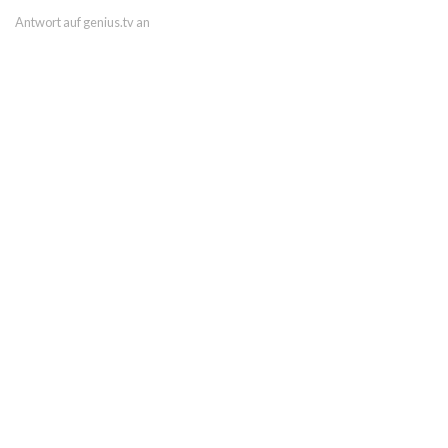
Antwort auf genius.tv an