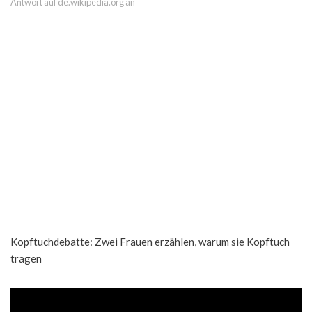
Antwort auf de.wikipedia.org an
Kopftuchdebatte: Zwei Frauen erzählen, warum sie Kopftuch
tragen