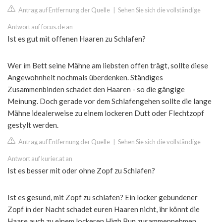
Antrag auf Entfernung der Quelle
|
Sehen Sie sich die vollständige
Antwort auf focus.de an
Ist es gut mit offenen Haaren zu Schlafen?
Wer im Bett seine Mähne am liebsten offen trägt, sollte diese
Angewohnheit nochmals überdenken. Ständiges
Zusammenbinden schadet den Haaren - so die gängige
Meinung. Doch gerade vor dem Schlafengehen sollte die lange
Mähne idealerweise zu einem lockeren Dutt oder Flechtzopf
gestylt werden.
Antrag auf Entfernung der Quelle
|
Sehen Sie sich die vollständige
Antwort auf kurier.at an
Ist es besser mit oder ohne Zopf zu Schlafen?
Ist es gesund, mit Zopf zu schlafen? Ein locker gebundener
Zopf in der Nacht schadet euren Haaren nicht, ihr könnt die
Haare auch zu einem lockeren High Bun zusammennehmen.