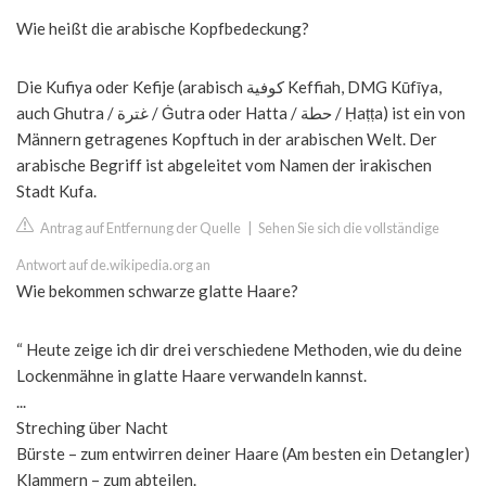
Wie heißt die arabische Kopfbedeckung?
Die Kufiya oder Kefije (arabisch كوفية Keffiah, DMG Kūfīya,
auch Ghutra / غترة / Ġutra oder Hatta / حطة / Ḥaṭṭa) ist ein von
Männern getragenes Kopftuch in der arabischen Welt. Der
arabische Begriff ist abgeleitet vom Namen der irakischen
Stadt Kufa.
Antrag auf Entfernung der Quelle
|
Sehen Sie sich die vollständige
Antwort auf de.wikipedia.org an
Wie bekommen schwarze glatte Haare?
“ Heute zeige ich dir drei verschiedene Methoden, wie du deine
Lockenmähne in glatte Haare verwandeln kannst.
...
Streching über Nacht
Bürste – zum entwirren deiner Haare (Am besten ein Detangler)
Klammern – zum abteilen.