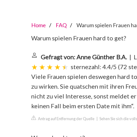
Home
FAQ
Warum spielen Frauen har
Warum spielen Frauen hard to get?
Gefragt von: Anne Günther B.A.
| L
sternezahl: 4.4/5
(
72 st
Viele Frauen spielen deswegen hard to 
zu wirken. Sie quatschen mit ihren Fre
nicht zu viel Interesse, sonst meldet e
keinen Fall beim ersten Date mit ihm“.
Antrag auf Entfernung der Quelle
|
Sehen Sie sich die voll