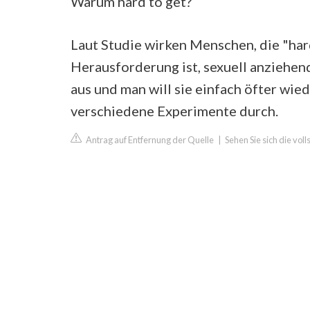
Warum hard to get?
Laut Studie wirken Menschen, die "har
Herausforderung ist, sexuell anziehend
aus und man will sie einfach öfter wie
verschiedene Experimente durch.
Antrag auf Entfernung der Quelle
|
Sehen Sie sich die vo